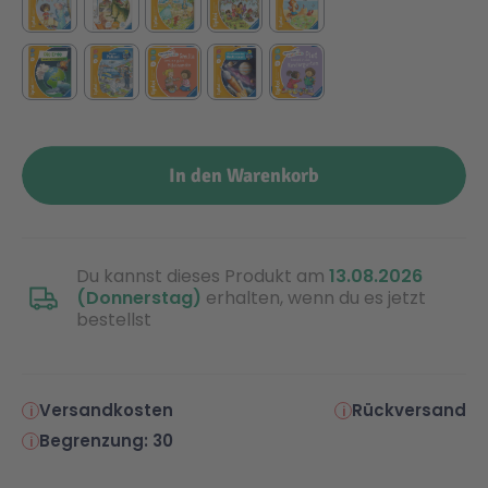
Technic
Spiel-Ei
Aktion
In den Warenkorb
Seltene Artikel
LEGO® Blumen
Du kannst dieses Produkt am
13.08.2026
(Donnerstag)
erhalten, wenn du es jetzt
bestellst
Versandkosten
Rückversand
Begrenzung: 30