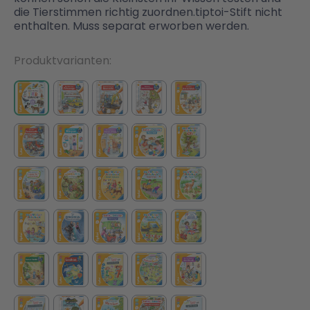
die Tierstimmen richtig zuordnen.tiptoi-Stift nicht
enthalten. Muss separat erworben werden.
Malen & Zeichnen
Marvel™ Super Heroes
Knights
Produktvarianten
Minecraft™
NOVELMORE
Minifiguren
Sports Action
NINJAGO®
VW
Speed Champions
Wiltopia
Star Wars™
Aktion
Super Mario
Cars