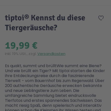
Zum Anfang der Bildgalerie springen
Gesundheit & Pflege
Kinder- & Jugendbücher
Kreativ Spielwaren
Creator
City Life
tiptoi® Kennst du diese
Zur
Tiergeräusche?
Sicherheit
Krimi / Thriller
Kuscheltiere
DC Comics™ Super Heroes
Country
19,99 €
Liebesromane
Puppen & Puppenzubehör
Disney
Fairies
Inkl. 19% USt., zzgl.
Versandkosten
Sachbücher / Wissen
Puzzle & Legespiele
DUPLO®
Family Fun
Es quakt, summt und brülltWie summt eine Biene?
Und wie brüllt ein Tiger? Mit tiptoi starten die Kinder
Zeit & Reise
Holzspielwaren
Friends
Figures
ihre Entdeckungsreise durch die faszinierende
Tierwelt - vom Bauernhof bis zum Regenwald. Über
200 authentische Geräusche erwecken bekannte
und neue Lieblingstiere zum Leben. Die
Elektronische Spielwaren
Jurassic World™
Fun Stars
umfangreiche Sammlung bietet eindrucksvolle
Tierfotos und erstes spannendes Sachwissen. Das
macht riesig Spaß, denn spielerisch und interaktiv
Kreativ
Harry Potter™
Heroes
können schon die Kleinsten ihr Wissen testen und