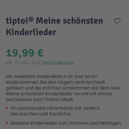
Zum Anfang der Bildgalerie springen
Gesundheit & Pflege
Kinder- & Jugendbücher
Kreativ Spielwaren
Creator
City Life
tiptoi® Meine schönsten
Zur
Kinderlieder
Sicherheit
Krimi / Thriller
Kuscheltiere
DC Comics™ Super Heroes
Country
19,99 €
Liebesromane
Puppen & Puppenzubehör
Disney
Fairies
Inkl. 7% USt., zzgl.
Versandkosten
Sachbücher / Wissen
Puzzle & Legespiele
DUPLO®
Family Fun
Mit beliebten Kinderliedern ist was los im
Kinderzimmer! Bei den Vögeln wird Hochzeit
Zeit & Reise
Holzspielwaren
Friends
Figures
gefeiert und die Entchen schwimmen auf dem See.
Meine schönsten Kinderlieder vermittelt erstes
Sachwissen zum Thema Musik.
Elektronische Spielwaren
Jurassic World™
Fun Stars
Ein spannendes Hörerlebnis mit Liedern,
Geräuschen und Sachinfos
Beliebte Kinderlieder zum Anhören und Mitsingen
Kreativ
Harry Potter™
Heroes