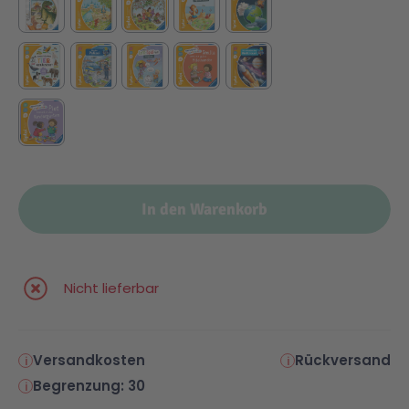
Technic
Spiel-Ei
Aktion
Seltene Artikel
In den Warenkorb
LEGO® Blumen
Nicht lieferbar
Versandkosten
Rückversand
Begrenzung: 30