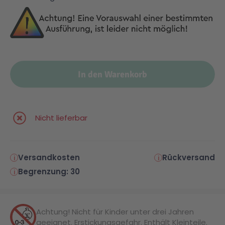
Malen & Zeichnen
Marvel™ Super Heroes
Knights
Minecraft™
NOVELMORE
In den Warenkorb
Minifiguren
Sports Action
Nicht lieferbar
NINJAGO®
VW
Speed Champions
Wiltopia
Versandkosten
Rückversand
Begrenzung: 30
Star Wars™
Aktion
Achtung! Nicht für Kinder unter drei Jahren
Super Mario
Cars
geeignet. Erstickungsgefahr. Enthält Kleinteile.