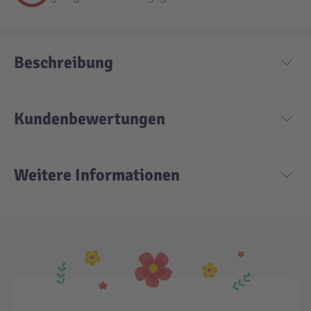
Technic
Spiel-Ei
Beschreibung
Aktion
Kundenbewertungen
Seltene Artikel
LEGO® Blumen
Weitere Informationen