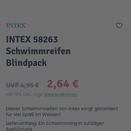
Zum Anfang der Bildgalerie springen
Gesundheit & Pflege
Kinder- & Jugendbücher
Kreativ Spielwaren
Creator
City Life
Zur
Sicherheit
Krimi / Thriller
Kuscheltiere
DC Comics™ Super Heroes
Country
INTEX 58263
Schwimmreifen
Liebesromane
Puppen & Puppenzubehör
Disney
Fairies
Blindpack
Sachbücher / Wissen
Puzzle & Legespiele
DUPLO®
Family Fun
2,64 €
UVP
4,95 €
Zeit & Reise
Holzspielwaren
Friends
Figures
Inkl. 19% USt., zzgl.
Versandkosten
Elektronische Spielwaren
Jurassic World™
Fun Stars
Dieser Schwimmreifen von Intex sorgt garantiert
für viel Spaß im Wasser!
Lieferumfang: Ein Schwimmring in zufälliger
Kreativ
Harry Potter™
Heroes
Ausführung