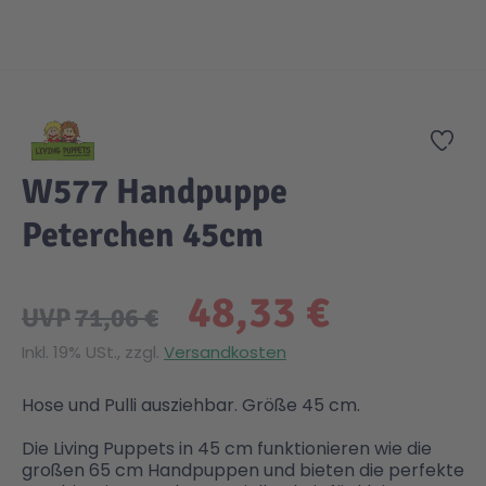
Gesundheit & Pflege
Kinder- & Jugendbücher
Kreativ Spielwaren
Creator
City Life
Zum Anfang der Bildgalerie springen
Sicherheit
Krimi / Thriller
Kuscheltiere
DC Comics™ Super Heroes
Country
Zur
W577 Handpuppe
Liebesromane
Puppen & Puppenzubehör
Disney
Fairies
Peterchen 45cm
Sachbücher / Wissen
Puzzle & Legespiele
DUPLO®
Family Fun
48,33 €
UVP
71,06 €
Zeit & Reise
Holzspielwaren
Friends
Figures
Inkl. 19% USt., zzgl.
Versandkosten
Elektronische Spielwaren
Jurassic World™
Fun Stars
Hose und Pulli ausziehbar. Größe 45 cm.
Die Living Puppets in 45 cm funktionieren wie die
Kreativ
Harry Potter™
Heroes
großen 65 cm Handpuppen und bieten die perfekte