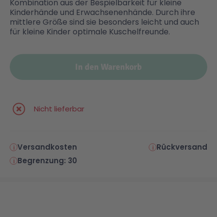
Kombination aus der Bespielbarkeit für kleine
Kinderhände und Erwachsenenhände. Durch ihre
mittlere Größe sind sie besonders leicht und auch
Malen & Zeichnen
Marvel™ Super Heroes
Knights
für kleine Kinder optimale Kuschelfreunde.
Minecraft™
NOVELMORE
In den Warenkorb
Minifiguren
Sports Action
Nicht lieferbar
NINJAGO®
VW
Speed Champions
Wiltopia
Versandkosten
Rückversand
Begrenzung: 30
Star Wars™
Aktion
Super Mario
Cars