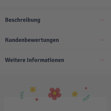
Technic
Spiel-Ei
Beschreibung
Aktion
Kundenbewertungen
Seltene Artikel
Weitere Informationen
LEGO® Blumen