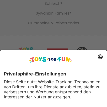
Schleich®
Sylvanian Families®
Gutscheine & Rabattcodes
Sicher bezahlen mit: