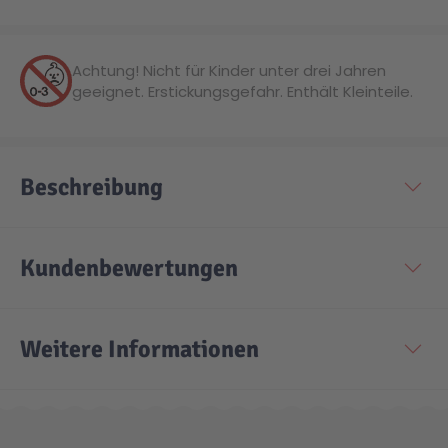
Technic
Spiel-Ei
Achtung! Nicht für Kinder unter drei Jahren
geeignet. Erstickungsgefahr. Enthält Kleinteile.
Aktion
Seltene Artikel
Beschreibung
LEGO® Blumen
Kundenbewertungen
Weitere Informationen