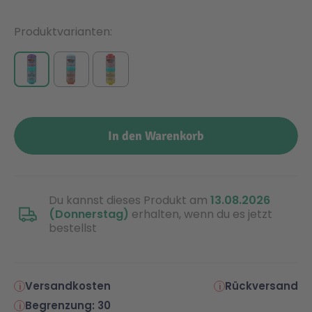
Produktvarianten
Malen & Zeichnen
Marvel™ Super Heroes
Knights
Minecraft™
NOVELMORE
Minifiguren
Sports Action
In den Warenkorb
NINJAGO®
VW
Du kannst dieses Produkt am
13.08.2026
Speed Champions
Wiltopia
(Donnerstag)
erhalten, wenn du es jetzt
bestellst
Star Wars™
Aktion
Versandkosten
Rückversand
Super Mario
Cars
Begrenzung: 30