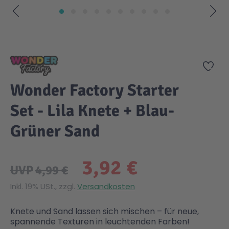
Gesundheit & Pflege
Kinder- & Jugendbücher
Kreativ Spielwaren
Creator
City Life
Zum Anfang der Bildgalerie springen
Sicherheit
Krimi / Thriller
Kuscheltiere
DC Comics™ Super Heroes
Country
Zur
Wonder Factory Starter
Liebesromane
Puppen & Puppenzubehör
Disney
Fairies
Set - Lila Knete + Blau-
Sachbücher / Wissen
Puzzle & Legespiele
DUPLO®
Family Fun
Grüner Sand
Zeit & Reise
Holzspielwaren
Friends
Figures
3,92 €
UVP
4,99 €
Inkl. 19% USt., zzgl.
Versandkosten
Elektronische Spielwaren
Jurassic World™
Fun Stars
Knete und Sand lassen sich mischen – für neue,
Kreativ
Harry Potter™
Heroes
spannende Texturen in leuchtenden Farben!