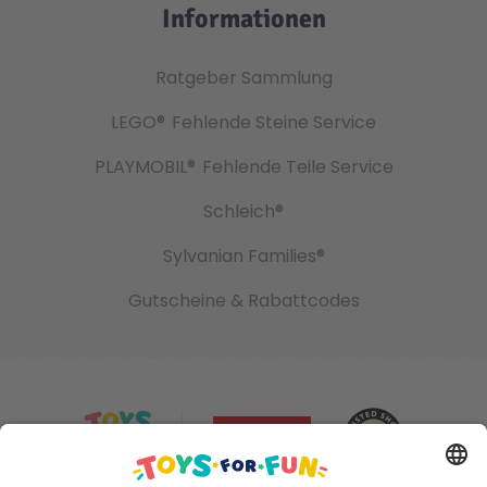
Informationen
Ratgeber Sammlung
LEGO®
Fehlende Steine Service
PLAYMOBIL®
Fehlende Teile Service
Schleich®
Sylvanian Families®
Gutscheine & Rabattcodes