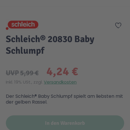
Zum Anfang der Bildgalerie springen
Gesundheit & Pflege
Kinder- & Jugendbücher
Kreativ Spielwaren
Creator
City Life
Zur
Sicherheit
Krimi / Thriller
Kuscheltiere
DC Comics™ Super Heroes
Country
Schleich® 20830 Baby
Schlumpf
Liebesromane
Puppen & Puppenzubehör
Disney
Fairies
4,24 €
Sachbücher / Wissen
Puzzle & Legespiele
DUPLO®
Family Fun
UVP
5,99 €
Inkl. 19% USt., zzgl.
Versandkosten
Zeit & Reise
Holzspielwaren
Friends
Figures
Der Schleich® Baby Schlumpf spielt am liebsten mit
der gelben Rassel.
Elektronische Spielwaren
Jurassic World™
Fun Stars
In den Warenkorb
Kreativ
Harry Potter™
Heroes