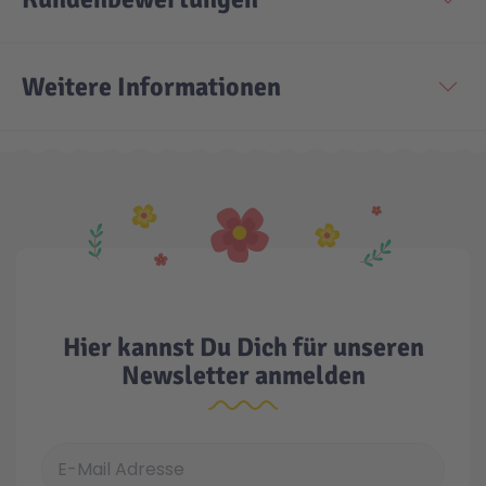
Technic
Spiel-Ei
Weitere Informationen
Aktion
Seltene Artikel
LEGO® Blumen
Hier kannst Du Dich für unseren
Newsletter anmelden
E-Mail Adresse