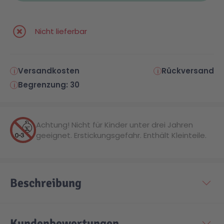
Malen & Zeichnen
Marvel™ Super Heroes
Knights
Nicht lieferbar
Minecraft™
NOVELMORE
Versandkosten
Rückversand
Begrenzung: 30
Minifiguren
Sports Action
NINJAGO®
VW
Achtung! Nicht für Kinder unter drei Jahren
geeignet. Erstickungsgefahr. Enthält Kleinteile.
Speed Champions
Wiltopia
Beschreibung
Star Wars™
Aktion
Super Mario
Cars
Kundenbewertungen