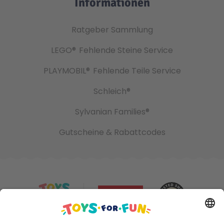
Informationen
Ratgeber Sammlung
LEGO®
Fehlende Steine Service
PLAYMOBIL®
Fehlende Teile Service
Schleich®
Sylvanian Families®
Gutscheine & Rabattcodes