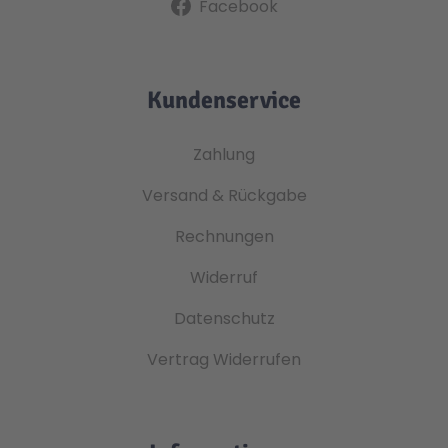
Facebook
Technic
Spiel-Ei
Kundenservice
Aktion
Zahlung
Seltene Artikel
Versand & Rückgabe
Rechnungen
LEGO® Blumen
Widerruf
Datenschutz
Vertrag Widerrufen