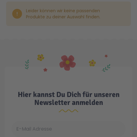
Leider können wir keine passenden
Gesundheit & Pflege
Kinder- & Jugendbücher
Kreativ Spielwaren
Creator
City Life
Produkte zu deiner Auswahl finden.
Sicherheit
Krimi / Thriller
Kuscheltiere
DC Comics™ Super Heroes
Country
Liebesromane
Puppen & Puppenzubehör
Disney
Fairies
Sachbücher / Wissen
Puzzle & Legespiele
DUPLO®
Family Fun
Zeit & Reise
Holzspielwaren
Friends
Figures
Hier kannst Du Dich für unseren
Newsletter anmelden
Elektronische Spielwaren
Jurassic World™
Fun Stars
E-Mail Adresse
Kreativ
Harry Potter™
Heroes