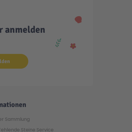
er anmelden
lden
mationen
er Sammlung
Fehlende Steine Service