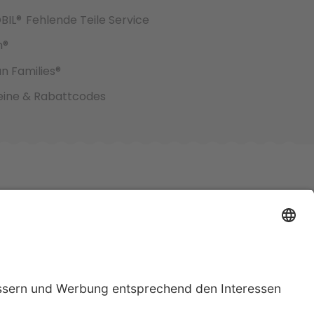
BIL®
Fehlende Teile Service
h®
an Families®
ine & Rabattcodes