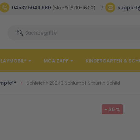
04532 5043 980
(Mo.-Fr. 8:00-16:00)
support
Suche
Suche
PLAYMOBIL®
MGA ZAPF
KINDERGARTEN & SCH
ümpfe™
Schleich® 20843 Schlumpf Smurfin Schild
-
36
%