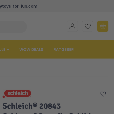
@toys-for-fun.com
MEIN KONTO
MEINE WUNSCHLISTE
WARENK
Suche schließen
Minicart
ULE
WOW DEALS
RATGEBER
Zur 
Schleich® 20843