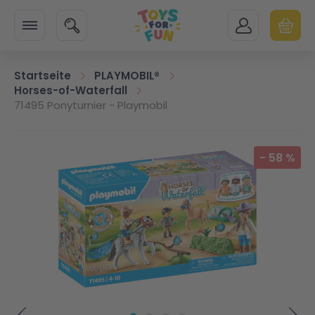
Zur Startseite
SUCHE
MEIN KONTO
WARENK
Minicart
Startseite
PLAYMOBIL®
Horses-of-Waterfall
71495 Ponyturnier - Playmobil
Zum Ende der Bildgalerie springen
-
58
%