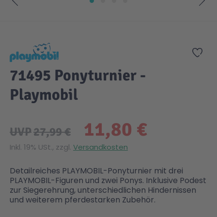
Zum Anfang der Bildgalerie springen
Zur
71495 Ponyturnier -
Playmobil
11,80 €
UVP
27,99 €
Inkl. 19% USt., zzgl.
Versandkosten
Detailreiches PLAYMOBIL-Ponyturnier mit drei
PLAYMOBIL-Figuren und zwei Ponys. Inklusive Podest
zur Siegerehrung, unterschiedlichen Hindernissen
und weiterem pferdestarken Zubehör.