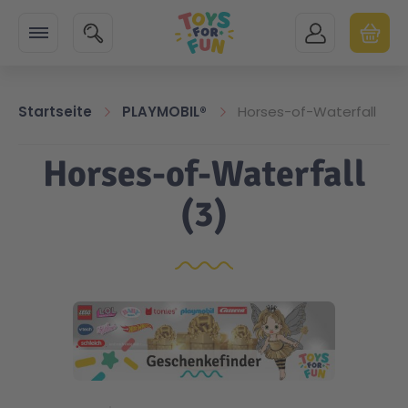
Zur Startseite
SUCHE
MEIN KONTO
WARENK
Minicart
Startseite
PLAYMOBIL®
Horses-of-Waterfall
Horses-of-Waterfall
(3)