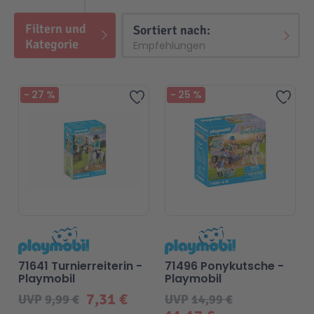
Filtern und
Top
Sortiert nach:
Kategorie
Beliebt
Beliebt
-
27
%
-
25
%
Zur Wunschliste hinzufügen
Zur 
71641 Turnierreiterin -
71496 Ponykutsche -
Playmobil
Playmobil
7,31 €
UVP
9,99 €
UVP
14,99 €