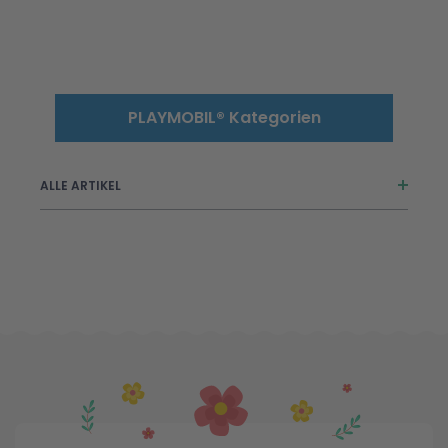
PLAYMOBIL® Kategorien
ALLE ARTIKEL
1.2.3
ADVENTURES OF AYUMA
City Action
City Life
Country
Dinos