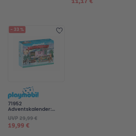
11,17 €
Beliebt
-
33
%
Zur Wunschliste hinzufügen
71952
Adventskalender:
Weihnachtsbacken im
UVP
29,99 €
Reitercafé - Playmobil
19,99 €