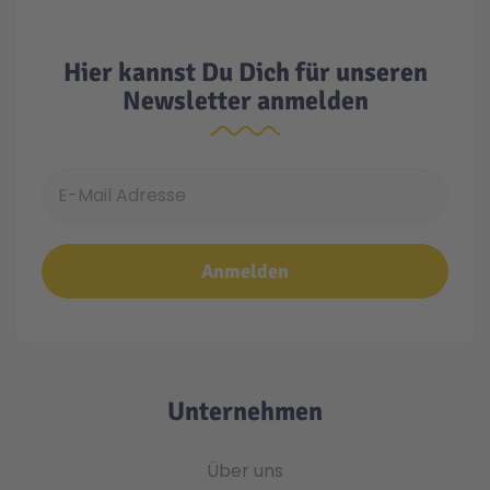
DOLLHOUSE
Dragons
Hier kannst Du Dich für unseren
Duck on Call
Newsletter anmelden
Fairies
Family Fun
Heidi
History
Knights
Magic
NOVELMORE
Pirates
E-Mail Adresse
Porsche
Princess
PLAYMO-FRIENDS
Sonstiges
Special Plus
Sports Action
Stuntshow
VW
Anmelden
Alle Artikel
Unternehmen
Über uns