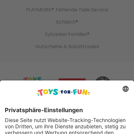
PLAYMOBIL®
Fehlende Teile Service
Schleich®
Sylvanian Families®
Gutscheine & Rabattcodes
Sicher bezahlen mit: