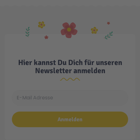
Technic
Spiel-Ei
Aktion
Seltene Artikel
Hier kannst Du Dich für unseren
Newsletter anmelden
LEGO® Blumen
E-Mail Adresse
Anmelden