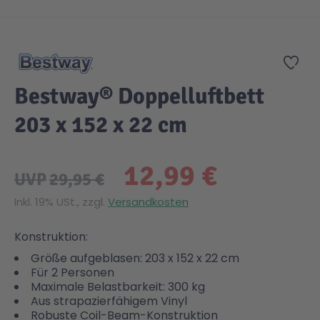
Zum Anfang der Bildgalerie springen
Gesundheit & Pflege
Kinder- & Jugendbücher
Kreativ Spielwaren
Creator
City Life
Zur
Sicherheit
Krimi / Thriller
Kuscheltiere
DC Comics™ Super Heroes
Country
Bestway® Doppelluftbett
203 x 152 x 22 cm
Liebesromane
Puppen & Puppenzubehör
Disney
Fairies
12,99 €
Sachbücher / Wissen
Puzzle & Legespiele
DUPLO®
Family Fun
UVP
29,95 €
Inkl. 19% USt., zzgl.
Versandkosten
Zeit & Reise
Holzspielwaren
Friends
Figures
Konstruktion:
Größe aufgeblasen: 203 x 152 x 22 cm
Elektronische Spielwaren
Jurassic World™
Fun Stars
Für 2 Personen
Maximale Belastbarkeit: 300 kg
Aus strapazierfähigem Vinyl
Kreativ
Harry Potter™
Heroes
Robuste Coil-Beam-Konstruktion