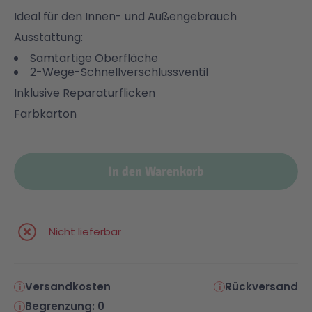
Ideal für den Innen- und Außengebrauch
Malen & Zeichnen
Marvel™ Super Heroes
Knights
Ausstattung:
Samtartige Oberfläche
2-Wege-Schnellverschlussventil
Minecraft™
NOVELMORE
Inklusive Reparaturflicken
Farbkarton
Minifiguren
Sports Action
NINJAGO®
VW
In den Warenkorb
Speed Champions
Wiltopia
Nicht lieferbar
Star Wars™
Aktion
Versandkosten
Rückversand
Super Mario
Cars
Begrenzung: 0