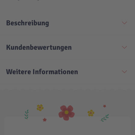
Technic
Spiel-Ei
Beschreibung
Aktion
Kundenbewertungen
Seltene Artikel
Weitere Informationen
LEGO® Blumen