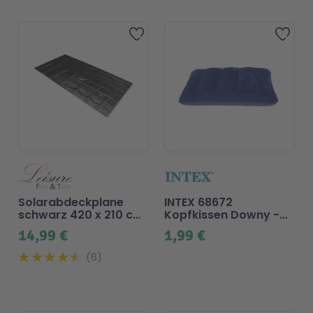
Beliebt
Zur Wunschliste hinzufügen
Zur 
Solarabdeckplane
INTEX 68672
schwarz 420 x 210 cm
Kopfkissen Downy -
für Pool
Blau
14,99 €
1,99 €
6