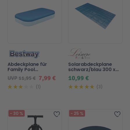
Abdeckplane für
Solarabdeckplane
Family Pool
schwarz/blau 300 x
305x183x56cm
200 cm für Pool
7,99 €
10,99 €
UVP
11,95 €
1
3
-
30
%
-
25
%
Zur Wunschliste hinzufügen
Zur 