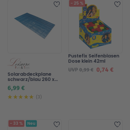
Beliebt
Beliebt
-
25
%
Zur Wunschliste hinzufügen
Zur 
Pustefix Seifenblasen
Dose klein 42ml
0,74 €
UVP
0,99 €
Solarabdeckplane
schwarz/blau 260 x
160 cm für Pool
6,99 €
3
Beliebt
-
33
%
Neu
Zur Wunschliste hinzufügen
Zur 