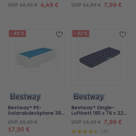
Schlauchanschluss
01
4,49 €
7,99 €
UVP
10,95 €
UVP
14,99 €
Technic
Spiel-Ei
Aktion
-
40
%
-
43
%
Zur Wunschliste hinzufügen
Zur 
Seltene Artikel
LEGO® Blumen
Bestway® PE-
Bestway® Single-
Solarabdeckplane 380
Luftbett 185 x 76 x 22
x 180 cm blau eckig
cm
7,99 €
UVP
29,95 €
UVP
13,95 €
17,95 €
4