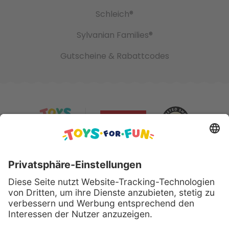
Schleich®
Sylvanian Families®
Gutscheine & Rabattcodes
Sicher bezahlen mit: