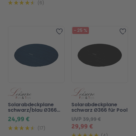
6
-
25
%
Zur Wunschliste hinzufügen
Zur 
Solarabdeckplane
Solarabdeckplane
schwarz/blau Ø366
schwarz Ø366 für Pool
für Pool
24,99 €
UVP
39,99 €
29,99 €
17
4