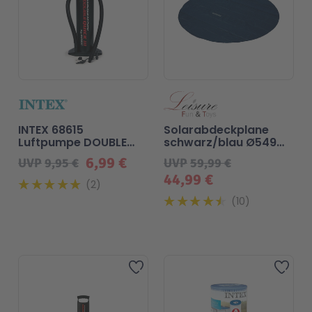
INTEX 68615
Solarabdeckplane
Luftpumpe DOUBLE
schwarz/blau Ø549
QUICK III
für Pool
6,99 €
UVP
9,95 €
UVP
59,99 €
44,99 €
2
10
Beliebt
Beliebt
Zur Wunschliste hinzufügen
Zur 