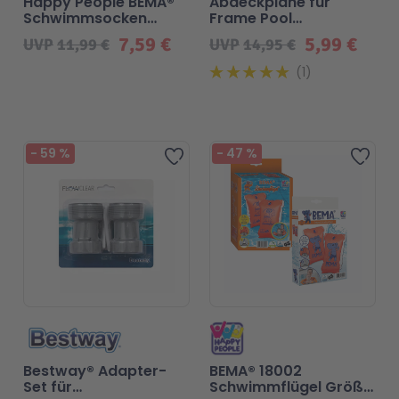
Happy People BEMA®
Abdeckplane für
Schwimmsocken
Frame Pool
Größe 24-27
259x170cm
7,59 €
5,99 €
Malen & Zeichnen
Marvel™ Super Heroes
Knights
UVP
11,99 €
UVP
14,95 €
1
Minecraft™
NOVELMORE
Beliebt
-
59
%
-
47
%
Zur Wunschliste hinzufügen
Zur 
Minifiguren
Sports Action
NINJAGO®
VW
Speed Champions
Wiltopia
Star Wars™
Aktion
Bestway® Adapter-
BEMA® 18002
Super Mario
Cars
Set für
Schwimmflügel Größe