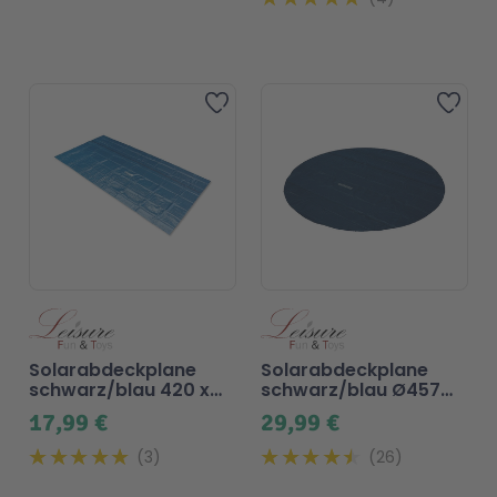
Zur Wunschliste hinzufügen
Zur 
Solarabdeckplane
Solarabdeckplane
schwarz/blau 420 x
schwarz/blau Ø457
210 cm für Pool
für Pool
17,99 €
29,99 €
3
26