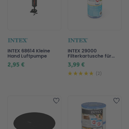
INTEX 68614 Kleine
INTEX 29000
Hand Luftpumpe
Filterkartusche für
Filterpumpe
2,95 €
3,99 €
2
Zur Wunschliste hinzufügen
Zur 