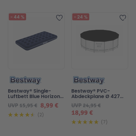
-
44
%
-
24
%
Zur Wunschliste hinzufügen
Zur 
Bestway® Single-
Bestway® PVC-
Luftbett Blue Horizon
Abdeckplane Ø 427
Single 188 x 99 x 22 cm
cm - schwarz rund
8,99 €
UVP
15,95 €
UVP
24,95 €
18,99 €
2
7