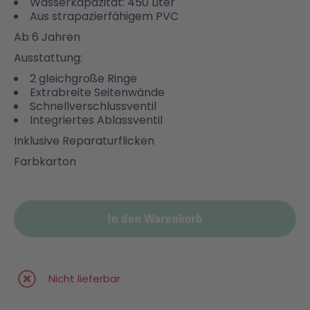
Wasserkapazität: 450 Liter
Aus strapazierfähigem PVC
Malen & Zeichnen
Marvel™ Super Heroes
Knights
Ab 6 Jahren
Ausstattung:
Minecraft™
NOVELMORE
2 gleichgroße Ringe
Extrabreite Seitenwände
Schnellverschlussventil
Integriertes Ablassventil
Minifiguren
Sports Action
Inklusive Reparaturflicken
Farbkarton
NINJAGO®
VW
Speed Champions
Wiltopia
In den Warenkorb
Star Wars™
Aktion
Nicht lieferbar
Super Mario
Cars