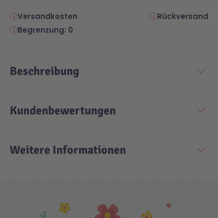
Versandkosten
Rückversand
Technic
Spiel-Ei
Begrenzung: 0
Aktion
Beschreibung
Seltene Artikel
Kundenbewertungen
LEGO® Blumen
Weitere Informationen