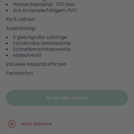
Wasserkapazität: 702 Liter
Aus strapazierfähigem PVC
Malen & Zeichnen
Marvel™ Super Heroes
Knights
Ab 6 Jahren
Ausstattung:
Minecraft™
NOVELMORE
3 gleichgroße Luftringe
Extrabreite Seitenwände
Schnellverschlussventile
Minifiguren
Sports Action
Ablassventil
Inklusive Reparaturflicken
NINJAGO®
VW
Farbkarton
Speed Champions
Wiltopia
In den Warenkorb
Star Wars™
Aktion
Nicht lieferbar
Super Mario
Cars