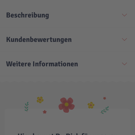
Beschreibung
Technic
Spiel-Ei
Aktion
Kundenbewertungen
Seltene Artikel
Weitere Informationen
LEGO® Blumen