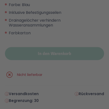
Farbe: Blau
Malen & Zeichnen
Marvel™ Super Heroes
Knights
Inklusive Befestigungsseilen
Drainagelöcher verhindern
Wasseransammlungen
Minecraft™
NOVELMORE
Farbkarton
Minifiguren
Sports Action
In den Warenkorb
NINJAGO®
VW
Speed Champions
Wiltopia
Nicht lieferbar
Star Wars™
Aktion
Versandkosten
Rückversand
Begrenzung: 30
Super Mario
Cars