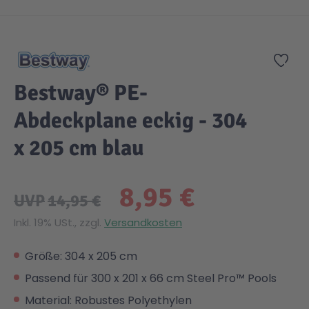
Zum Anfang der Bildgalerie springen
Gesundheit & Pflege
Kinder- & Jugendbücher
Kreativ Spielwaren
Creator
City Life
Zur
Sicherheit
Krimi / Thriller
Kuscheltiere
DC Comics™ Super Heroes
Country
Bestway® PE-
Abdeckplane eckig - 304
Liebesromane
Puppen & Puppenzubehör
Disney
Fairies
x 205 cm blau
Sachbücher / Wissen
Puzzle & Legespiele
DUPLO®
Family Fun
8,95 €
UVP
14,95 €
Zeit & Reise
Holzspielwaren
Friends
Figures
Inkl. 19% USt., zzgl.
Versandkosten
Elektronische Spielwaren
Jurassic World™
Fun Stars
Größe: 304 x 205 cm
Passend für 300 x 201 x 66 cm Steel Pro™ Pools
Kreativ
Harry Potter™
Heroes
Material: Robustes Polyethylen