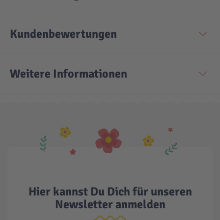
Technic
Spiel-Ei
Kundenbewertungen
Aktion
Weitere Informationen
Seltene Artikel
LEGO® Blumen
Hier kannst Du Dich für unseren
Newsletter anmelden