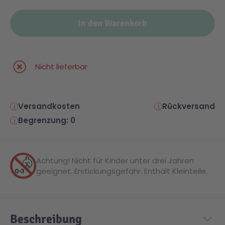
In den Warenkorb
Malen & Zeichnen
Marvel™ Super Heroes
Knights
Minecraft™
NOVELMORE
Nicht lieferbar
Minifiguren
Sports Action
Versandkosten
Rückversand
NINJAGO®
VW
Begrenzung: 0
Speed Champions
Wiltopia
Achtung! Nicht für Kinder unter drei Jahren
geeignet. Erstickungsgefahr. Enthält Kleinteile.
Star Wars™
Aktion
Super Mario
Cars
Beschreibung