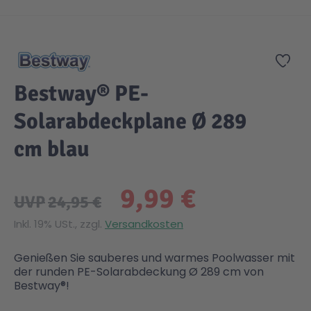
Zum Anfang der Bildgalerie springen
Gesundheit & Pflege
Kinder- & Jugendbücher
Kreativ Spielwaren
Creator
City Life
Zur
Sicherheit
Krimi / Thriller
Kuscheltiere
DC Comics™ Super Heroes
Country
Bestway® PE-
Solarabdeckplane Ø 289
Liebesromane
Puppen & Puppenzubehör
Disney
Fairies
cm blau
Sachbücher / Wissen
Puzzle & Legespiele
DUPLO®
Family Fun
9,99 €
UVP
24,95 €
Zeit & Reise
Holzspielwaren
Friends
Figures
Inkl. 19% USt., zzgl.
Versandkosten
Elektronische Spielwaren
Jurassic World™
Fun Stars
Genießen Sie sauberes und warmes Poolwasser mit
der runden PE-Solarabdeckung Ø 289 cm von
Bestway®!
Kreativ
Harry Potter™
Heroes