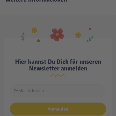
Technic
Spiel-Ei
Aktion
Seltene Artikel
Hier kannst Du Dich für unseren
LEGO® Blumen
Newsletter anmelden
E-Mail Adresse
Anmelden