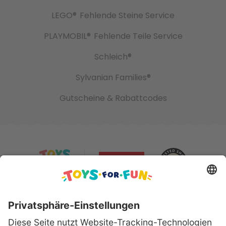
LEGO®
Fehlende Steine Service
PLAYMOBIL®
Fehlende Teile Service
Schleich®
Sylvanian Families®
Gutscheine & Rabattcodes
Sicher bezahlen mit: