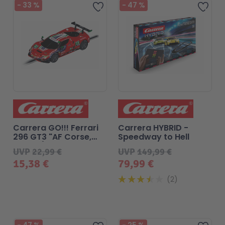
-
33
%
-
47
%
Zur Wunschliste hinzufügen
Zur 
Carrera GO!!! Ferrari
Carrera HYBRID -
296 GT3 "AF Corse,
Speedway to Hell
No.21" (IMSA,
UVP
22,99 €
UVP
149,99 €
Weathertech GTD
15,38 €
79,99 €
(2024)
2