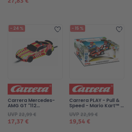
27,83 €
Technic
Spiel-Ei
-
24
%
-
15
%
Zur Wunschliste hinzufügen
Zur 
Aktion
Seltene Artikel
LEGO® Blumen
Carrera Mercedes-
Carrera PLAY - Pull &
AMG GT "112
Speed - Mario Kart™ -
Emergency"
Mario 3Pack
UVP
22,99 €
UVP
22,99 €
17,37 €
19,54 €