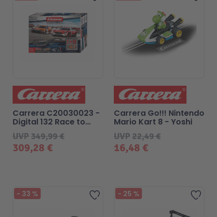
Carrera C20030023 -
Carrera Go!!! Nintendo
Digital 132 Race to
Mario Kart 8 - Yoshi
Victory
UVP
349,99 €
UVP
22,49 €
309,28 €
16,48 €
-
33
%
-
25
%
Zur Wunschliste hinzufügen
Zur 