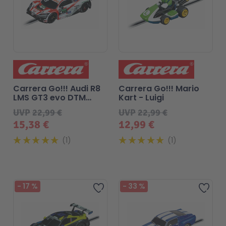
Carrera Go!!! Audi R8
Carrera Go!!! Mario
LMS GT3 evo DTM
Kart - Luigi
Rene Rast No.33
UVP
22,99 €
UVP
22,99 €
15,38 €
12,99 €
1
1
-
17
%
-
33
%
Zur Wunschliste hinzufügen
Zur 