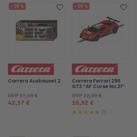
-
26
%
-
26
%
Zur Wunschliste hinzufügen
Zur 
Carrera Ausbauset 2
Carrera Ferrari 296
GT3 “AF Corse No.21”
UVP
57,49 €
UVP
22,99 €
42,57 €
16,92 €
1