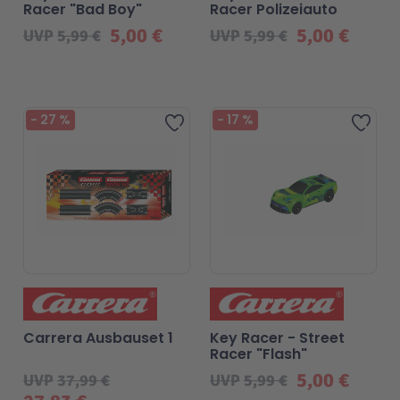
Racer "Bad Boy"
Racer Polizeiauto
5,00 €
5,00 €
UVP
5,99 €
UVP
5,99 €
Malen & Zeichnen
Marvel™ Super Heroes
Knights
Minecraft™
NOVELMORE
Beliebt
-
27
%
-
17
%
Zur Wunschliste hinzufügen
Zur 
Minifiguren
Sports Action
NINJAGO®
VW
Speed Champions
Wiltopia
Star Wars™
Aktion
Carrera Ausbauset 1
Key Racer - Street
Racer "Flash"
5,00 €
UVP
37,99 €
UVP
5,99 €
Super Mario
Cars