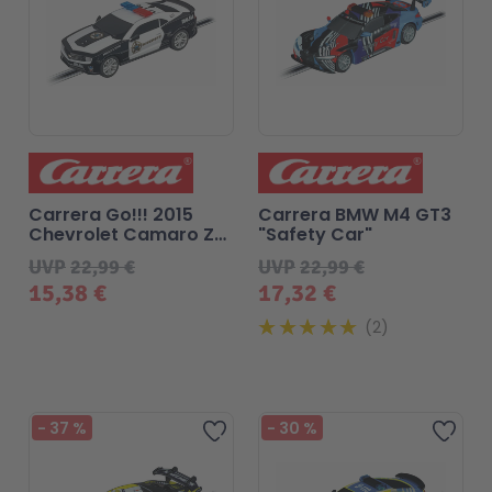
Carrera Go!!! 2015
Carrera BMW M4 GT3
Chevrolet Camaro ZL1
"Safety Car"
"Sheriff"
UVP
22,99 €
UVP
22,99 €
15,38 €
17,32 €
2
-
37
%
-
30
%
Zur Wunschliste hinzufügen
Zur 