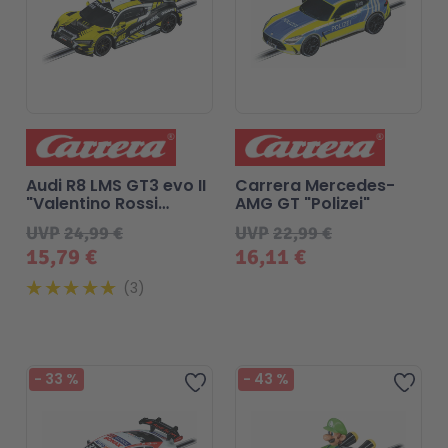
Audi R8 LMS GT3 evo II
Carrera Mercedes-
"Valentino Rossi
AMG GT "Polizei"
No.46"
UVP
24,99 €
UVP
22,99 €
15,79 €
16,11 €
3
-
33
%
-
43
%
Zur Wunschliste hinzufügen
Zur 