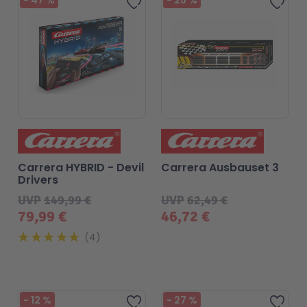
-
47
%
-
25
%
Zur Wunschliste hinzufügen
Zur 
Carrera HYBRID - Devil
Carrera Ausbauset 3
Drivers
UVP
149,99 €
UVP
62,49 €
79,99 €
46,72 €
4
-
12
%
-
27
%
Zur Wunschliste hinzufügen
Zur 