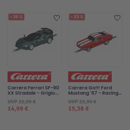
-
35
%
-
33
%
Zur Wunschliste hinzufügen
Zur 
Carrera Ferrari SF-90
Carrera Go!!! Ford
XX Stradale - Grigio
Mustang '67 - Racing
Scuro
Red
UVP
22,99 €
UVP
22,99 €
14,99 €
15,38 €