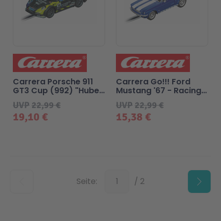
Carrera Porsche 911
Carrera Go!!! Ford
GT3 Cup (992) "Huber
Mustang '67 - Racing
Racing No.14"
Blue
UVP
22,99 €
UVP
22,99 €
19,10 €
15,38 €
Unten
Seite:
/ 2