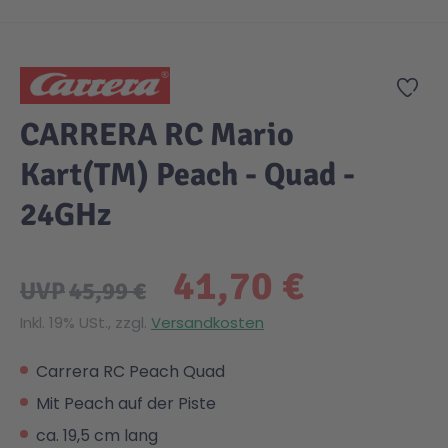
Zum Anfang der Bildgalerie springen
Gesundheit & Pflege
Kinder- & Jugendbücher
Kreativ Spielwaren
Creator
City Life
Zur
Sicherheit
Krimi / Thriller
Kuscheltiere
DC Comics™ Super Heroes
Country
CARRERA RC Mario
Kart(TM) Peach - Quad -
Liebesromane
Puppen & Puppenzubehör
Disney
Fairies
24GHz
Sachbücher / Wissen
Puzzle & Legespiele
DUPLO®
Family Fun
41,70 €
UVP
45,99 €
Zeit & Reise
Holzspielwaren
Friends
Figures
Inkl. 19% USt., zzgl.
Versandkosten
Elektronische Spielwaren
Jurassic World™
Fun Stars
Carrera RC Peach Quad
Mit Peach auf der Piste
Kreativ
Harry Potter™
Heroes
ca. 19,5 cm lang