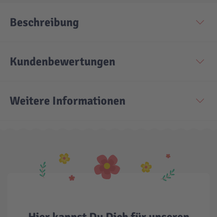
Beschreibung
Technic
Spiel-Ei
Aktion
Kundenbewertungen
Seltene Artikel
Weitere Informationen
LEGO® Blumen