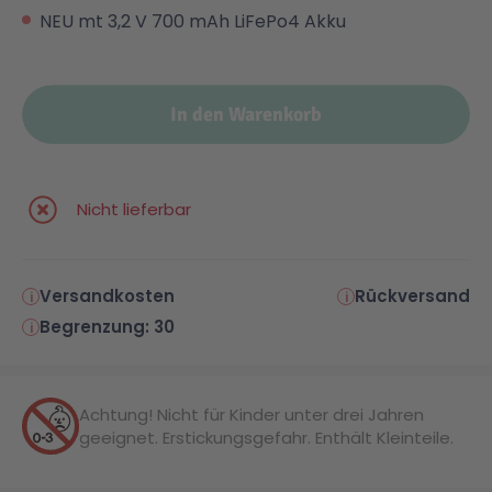
NEU mt 3,2 V 700 mAh LiFePo4 Akku
Malen & Zeichnen
Marvel™ Super Heroes
Knights
In den Warenkorb
Minecraft™
NOVELMORE
Minifiguren
Sports Action
Nicht lieferbar
NINJAGO®
VW
Versandkosten
Rückversand
Begrenzung: 30
Speed Champions
Wiltopia
Star Wars™
Aktion
Achtung! Nicht für Kinder unter drei Jahren
geeignet. Erstickungsgefahr. Enthält Kleinteile.
Super Mario
Cars