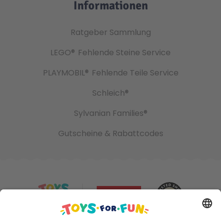
Informationen
Ratgeber Sammlung
LEGO®
Fehlende Steine Service
PLAYMOBIL®
Fehlende Teile Service
Schleich®
Sylvanian Families®
Gutscheine & Rabattcodes