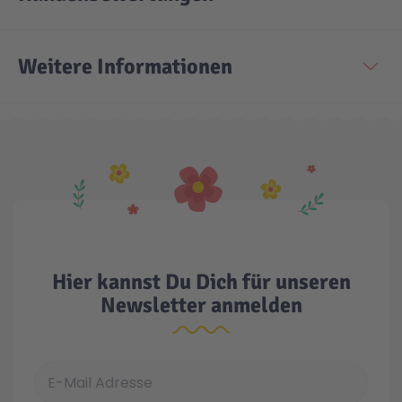
Technic
Spiel-Ei
Weitere Informationen
Aktion
Seltene Artikel
LEGO® Blumen
Hier kannst Du Dich für unseren
Newsletter anmelden
E-Mail Adresse