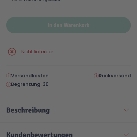
Malen & Zeichnen
Marvel™ Super Heroes
Knights
In den Warenkorb
Minecraft™
NOVELMORE
Nicht lieferbar
Minifiguren
Sports Action
NINJAGO®
VW
Versandkosten
Rückversand
Begrenzung: 30
Speed Champions
Wiltopia
Beschreibung
Star Wars™
Aktion
Super Mario
Cars
Kundenbewertungen