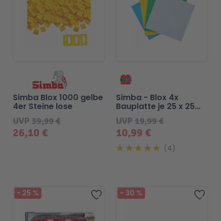
Simba Blox 1000 gelbe
Simba - Blox 4x
4er Steine lose
Bauplatte je 25 x 25
cm
UVP
39,99 €
UVP
19,99 €
26,10 €
10,99 €
4
-
25
%
-
30
%
Zur Wunschliste hinzufügen
Zur 