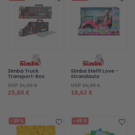
Technic
Spiel-Ei
Aktion
Seltene Artikel
Simba Truck
Simba Steffi Love -
LEGO® Blumen
Transport-Box
Strandauto
UVP
34,99 €
UVP
24,99 €
25,60 €
18,62 €
-
35
%
-
45
%
Zur Wunschliste hinzufügen
Zur 