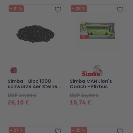
-
31
%
-
28
%
Zur Wunschliste hinzufügen
Zur 
Malen & Zeichnen
Marvel™ Super Heroes
Knights
Minecraft™
NOVELMORE
Minifiguren
Sports Action
NINJAGO®
VW
Simba - Blox 1000
Simba MAN Lion's
schwarze 4er Steine
Coach - Flixbus
Speed Champions
Wiltopia
lose
UVP
37,99 €
UVP
14,99 €
26,10 €
10,74 €
Star Wars™
Aktion
Super Mario
Cars
-
27
%
-
25
%
Zur Wunschliste hinzufügen
Zur 