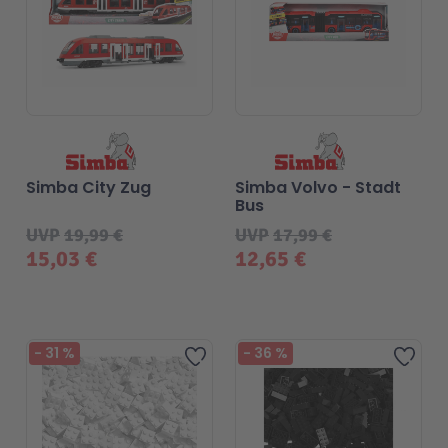
Simba City Zug
Simba Volvo - Stadt
Bus
UVP
19,99 €
UVP
17,99 €
15,03 €
12,65 €
-
31
%
-
36
%
Zur Wunschliste hinzufügen
Zur 