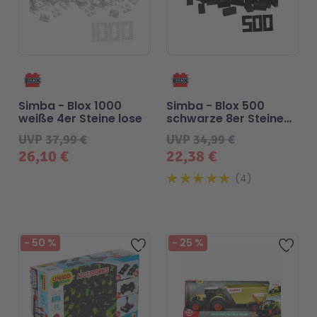
Simba - Blox 1000
Simba - Blox 500
weiße 4er Steine lose
schwarze 8er Steine
lose
UVP
37,99 €
UVP
34,99 €
26,10 €
22,38 €
4
Beliebt
-
50
%
-
25
%
Zur Wunschliste hinzufügen
Zur 