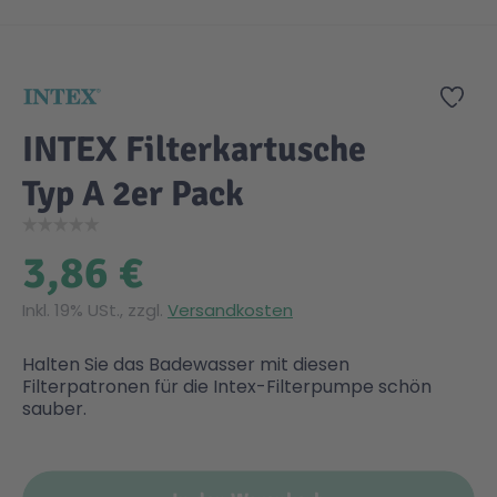
Zum Anfang der Bildgalerie springen
Gesundheit & Pflege
Kinder- & Jugendbücher
Kreativ Spielwaren
Creator
City Life
Zur
Sicherheit
Krimi / Thriller
Kuscheltiere
DC Comics™ Super Heroes
Country
INTEX Filterkartusche
Typ A 2er Pack
Liebesromane
Puppen & Puppenzubehör
Disney
Fairies
3,86 €
Sachbücher / Wissen
Puzzle & Legespiele
DUPLO®
Family Fun
Inkl. 19% USt., zzgl.
Versandkosten
Zeit & Reise
Holzspielwaren
Friends
Figures
Halten Sie das Badewasser mit diesen
Filterpatronen für die Intex-Filterpumpe schön
Elektronische Spielwaren
Jurassic World™
Fun Stars
sauber.
Kreativ
Harry Potter™
Heroes