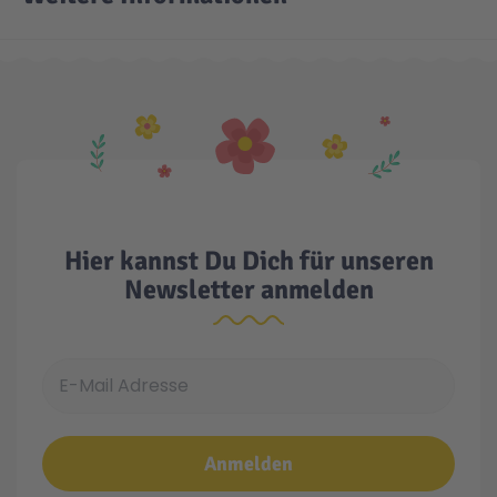
Technic
Spiel-Ei
Aktion
Seltene Artikel
Hier kannst Du Dich für unseren
LEGO® Blumen
Newsletter anmelden
E-Mail Adresse
Anmelden