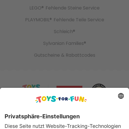
LEGO®
Fehlende Steine Service
PLAYMOBIL®
Fehlende Teile Service
Schleich®
Sylvanian Families®
Gutscheine & Rabattcodes
Sicher bezahlen mit: