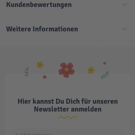
Kundenbewertungen
Technic
Spiel-Ei
Weitere Informationen
Aktion
Seltene Artikel
LEGO® Blumen
Hier kannst Du Dich für unseren
Newsletter anmelden
E-Mail Adresse