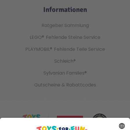
Informationen
Ratgeber Sammlung
LEGO®
Fehlende Steine Service
PLAYMOBIL®
Fehlende Teile Service
Schleich®
Sylvanian Families®
Gutscheine & Rabattcodes