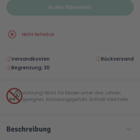
In den Warenkorb
Malen & Zeichnen
Marvel™ Super Heroes
Knights
Nicht lieferbar
Minecraft™
NOVELMORE
Minifiguren
Sports Action
Versandkosten
Rückversand
Begrenzung: 30
NINJAGO®
VW
Achtung! Nicht für Kinder unter drei Jahren
Speed Champions
Wiltopia
geeignet. Erstickungsgefahr. Enthält Kleinteile.
Star Wars™
Aktion
Beschreibung
Super Mario
Cars