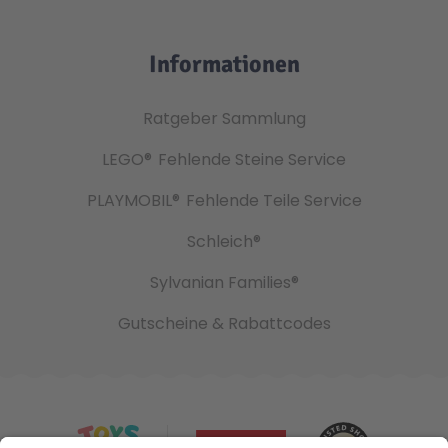
Informationen
Ratgeber Sammlung
LEGO®
Fehlende Steine Service
PLAYMOBIL®
Fehlende Teile Service
Schleich®
Sylvanian Families®
Gutscheine & Rabattcodes