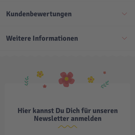
Kundenbewertungen
Technic
Spiel-Ei
Aktion
Weitere Informationen
Seltene Artikel
LEGO® Blumen
Hier kannst Du Dich für unseren
Newsletter anmelden