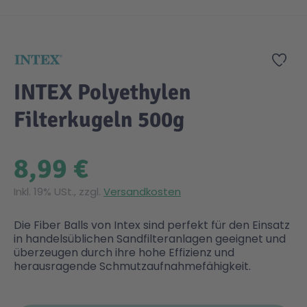
Zum Anfang der Bildgalerie springen
Gesundheit & Pflege
Kinder- & Jugendbücher
Kreativ Spielwaren
Creator
City Life
Zur
Sicherheit
Krimi / Thriller
Kuscheltiere
DC Comics™ Super Heroes
Country
INTEX Polyethylen
Filterkugeln 500g
Liebesromane
Puppen & Puppenzubehör
Disney
Fairies
8,99 €
Sachbücher / Wissen
Puzzle & Legespiele
DUPLO®
Family Fun
Inkl. 19% USt., zzgl.
Versandkosten
Zeit & Reise
Holzspielwaren
Friends
Figures
Die Fiber Balls von Intex sind perfekt für den Einsatz
in handelsüblichen Sandfilteranlagen geeignet und
Elektronische Spielwaren
Jurassic World™
Fun Stars
überzeugen durch ihre hohe Effizienz und
herausragende Schmutzaufnahmefähigkeit.
Kreativ
Harry Potter™
Heroes