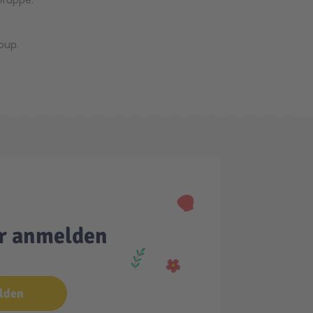
Gruppe.
oup.
er anmelden
lden