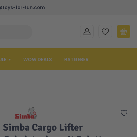
@toys-for-fun.com
MEIN KONTO
MEINE WUNSCHLISTE
WARENK
Suche schließen
Minicart
ULE
WOW DEALS
RATGEBER
Zur 
Simba Cargo Lifter