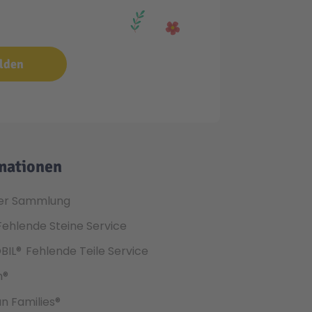
lden
mationen
er Sammlung
Fehlende Steine Service
BIL®
Fehlende Teile Service
h®
an Families®