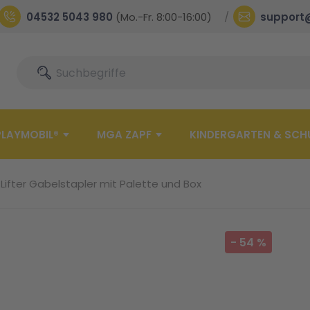
04532 5043 980
(Mo.-Fr. 8:00-16:00)
support
Suche
Suche
PLAYMOBIL®
MGA ZAPF
KINDERGARTEN & SCH
ifter Gabelstapler mit Palette und Box
-
54
%