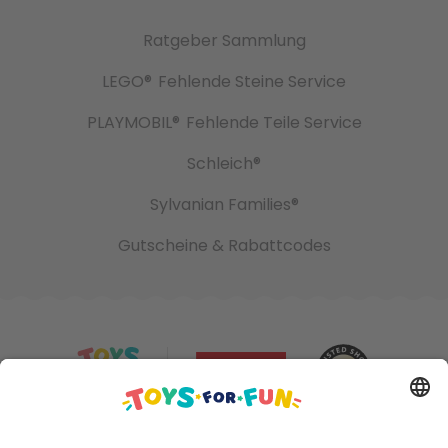
Ratgeber Sammlung
LEGO®
Fehlende Steine Service
PLAYMOBIL®
Fehlende Teile Service
Schleich®
Sylvanian Families®
Gutscheine & Rabattcodes