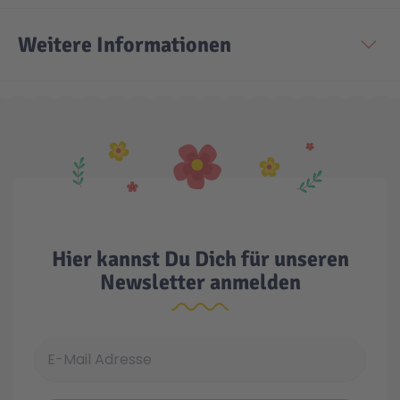
Weitere Informationen
Technic
Spiel-Ei
Aktion
Seltene Artikel
LEGO® Blumen
Hier kannst Du Dich für unseren
Newsletter anmelden
E-Mail Adresse