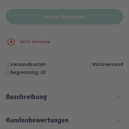
Malen & Zeichnen
Marvel™ Super Heroes
Knights
In den Warenkorb
Minecraft™
NOVELMORE
Nicht lieferbar
Minifiguren
Sports Action
Versandkosten
Rückversand
NINJAGO®
VW
Begrenzung: 30
Speed Champions
Wiltopia
Beschreibung
Star Wars™
Aktion
Kundenbewertungen
Super Mario
Cars