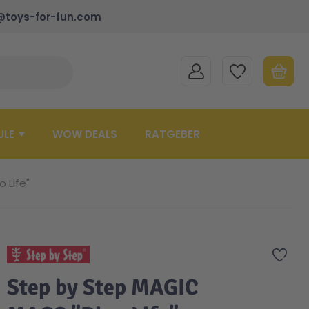
@toys-for-fun.com
MEIN KONTO
MEINE WUNSCHLISTE
WARENK
Suche schließen
Minicart
ULE
WOW DEALS
RATGEBER
 Life"
Zur 
Step by Step MAGIC