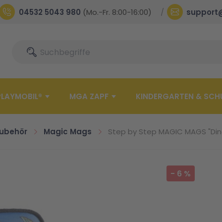
04532 5043 980
(Mo.-Fr. 8:00-16:00)
support
Suche
Suche
PLAYMOBIL®
MGA ZAPF
KINDERGARTEN & SCH
ubehör
Magic Mags
Step by Step MAGIC MAGS "Dino
-
6
%