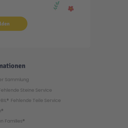
lden
mationen
er Sammlung
Fehlende Steine Service
BIL®
Fehlende Teile Service
h®
an Families®