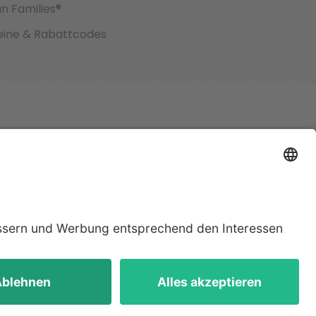
an Families®
ine & Rabattcodes
jeweiligen
lten