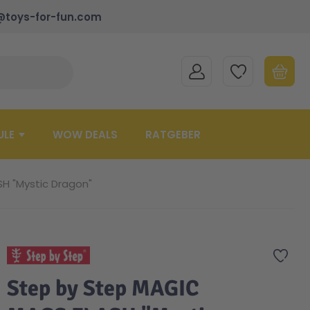
@toys-for-fun.com
MEIN KONTO
MEINE WUNSCHLISTE
WARENK
Suche schließen
Minicart
ULE
WOW DEALS
RATGEBER
H "Mystic Dragon"
Zur 
Step by Step MAGIC