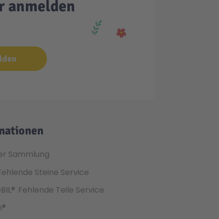
er anmelden
lden
mationen
er Sammlung
Fehlende Steine Service
BIL®
Fehlende Teile Service
h®