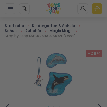
Zur Startseite
SUCHE
MEIN KONTO
WARENK
Minicart
Startseite
Kindergarten & Schule
Schule
Zubehör
Magic Mags
Step by Step MAGIC MAGS MOVE "Orca"
Zum Ende der Bildgalerie springen
-
25
%