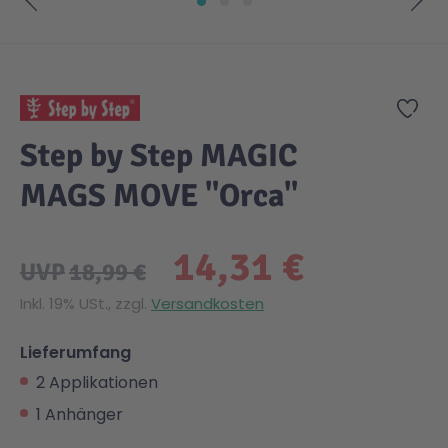
Zum Anfang der Bildgalerie springen
Zur
Step by Step MAGIC
MAGS MOVE "Orca"
14,31 €
UVP
18,99 €
Inkl. 19% USt., zzgl.
Versandkosten
Lieferumfang
2 Applikationen
1 Anhänger