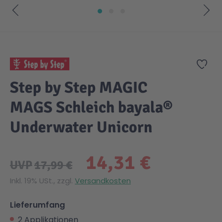
Zum Anfang der Bildgalerie springen
Zur
Step by Step MAGIC
MAGS Schleich bayala®
Underwater Unicorn
14,31 €
UVP
17,99 €
Inkl. 19% USt., zzgl.
Versandkosten
Lieferumfang
2 Applikationen