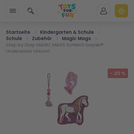
Zur Startseite
SUCHE
MEIN KONTO
WARENK
Minicart
Startseite
Kindergarten & Schule
Schule
Zubehör
Magic Mags
Step by Step MAGIC MAGS Schleich bayala®
Underwater Unicorn
Zum Ende der Bildgalerie springen
-
20
%