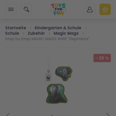
Zur Startseite
SUCHE
MEIN KONTO
WARENK
Minicart
Startseite
Kindergarten & Schule
Schule
Zubehör
Magic Mags
Step by Step MAGIC MAGS WWF "Elephants"
Zum Ende der Bildgalerie springen
-
25
%