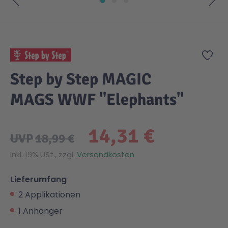
Zum Anfang der Bildgalerie springen
Zur
Step by Step MAGIC
MAGS WWF "Elephants"
14,31 €
UVP
18,99 €
Inkl. 19% USt., zzgl.
Versandkosten
Lieferumfang
2 Applikationen
1 Anhänger