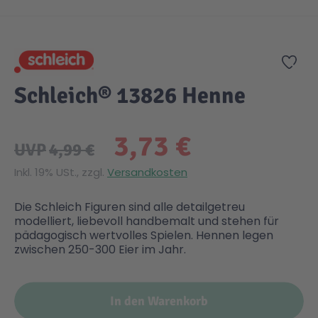
Zum Anfang der Bildgalerie springen
Gesundheit & Pflege
Kinder- & Jugendbücher
Kreativ Spielwaren
Creator
City Life
Zur
Sicherheit
Krimi / Thriller
Kuscheltiere
DC Comics™ Super Heroes
Country
Schleich® 13826 Henne
Liebesromane
Puppen & Puppenzubehör
Disney
Fairies
3,73 €
UVP
4,99 €
Sachbücher / Wissen
Puzzle & Legespiele
DUPLO®
Family Fun
Inkl. 19% USt., zzgl.
Versandkosten
Die Schleich Figuren sind alle detailgetreu
Zeit & Reise
Holzspielwaren
Friends
Figures
modelliert, liebevoll handbemalt und stehen für
pädagogisch wertvolles Spielen. Hennen legen
zwischen 250-300 Eier im Jahr.
Elektronische Spielwaren
Jurassic World™
Fun Stars
In den Warenkorb
Kreativ
Harry Potter™
Heroes