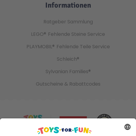
Informationen
Ratgeber Sammlung
LEGO®
Fehlende Steine Service
PLAYMOBIL®
Fehlende Teile Service
Schleich®
Sylvanian Families®
Gutscheine & Rabattcodes