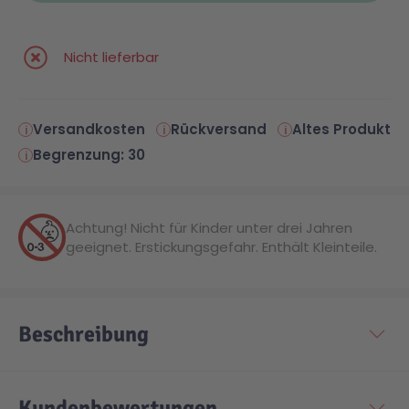
Malen & Zeichnen
Marvel™ Super Heroes
Knights
Nicht lieferbar
Minecraft™
NOVELMORE
Versandkosten
Rückversand
Altes Produkt
Begrenzung: 30
Minifiguren
Sports Action
NINJAGO®
VW
Achtung! Nicht für Kinder unter drei Jahren
geeignet. Erstickungsgefahr. Enthält Kleinteile.
Speed Champions
Wiltopia
Beschreibung
Star Wars™
Aktion
Super Mario
Cars
Kundenbewertungen