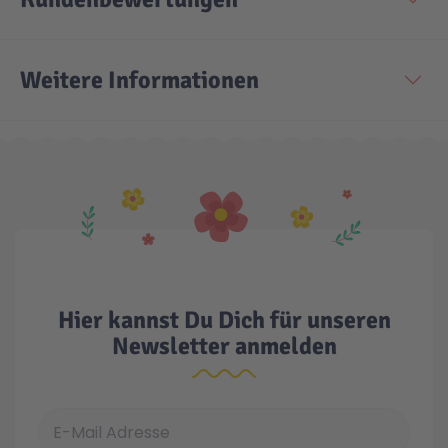
Technic
Spiel-Ei
Weitere Informationen
Aktion
Seltene Artikel
LEGO® Blumen
Hier kannst Du Dich für unseren
Newsletter anmelden
E-Mail Adresse