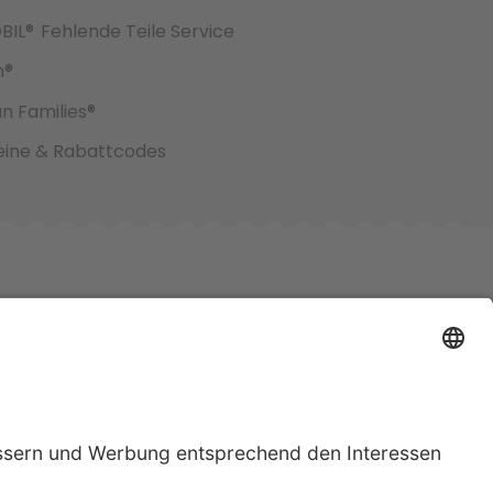
BIL®
Fehlende Teile Service
h®
an Families®
ine & Rabattcodes