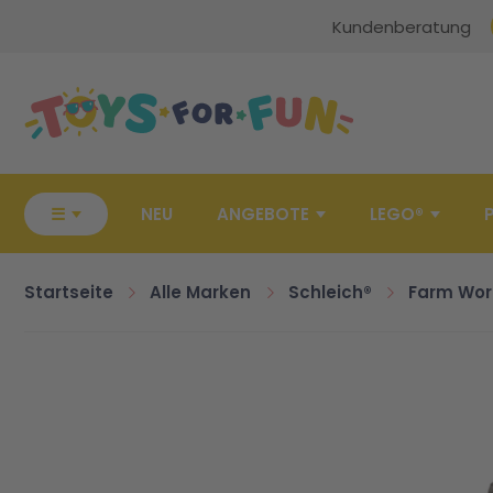
Kundenberatung
Zur Startseite
☰
NEU
ANGEBOTE
LEGO®
Startseite
Alle Marken
Schleich®
Farm Wor
Zum Ende der Bildgalerie springen