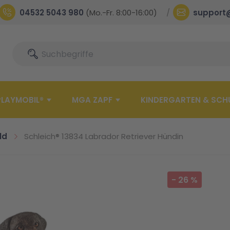
04532 5043 980
(Mo.-Fr. 8:00-16:00)
support
Suche
Suche
PLAYMOBIL®
MGA ZAPF
KINDERGARTEN & SCH
ld
Schleich® 13834 Labrador Retriever Hündin
-
26
%