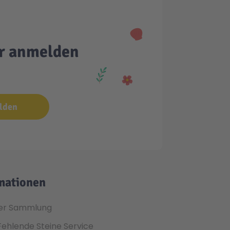
er anmelden
lden
mationen
er Sammlung
Fehlende Steine Service