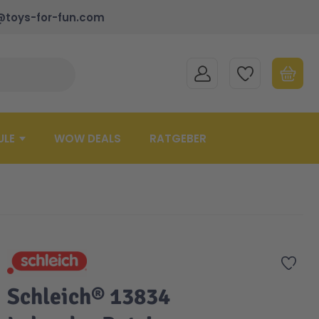
@toys-for-fun.com
MEIN KONTO
MEINE WUNSCHLISTE
WARENK
Suche schließen
Minicart
ULE
WOW DEALS
RATGEBER
Zur 
Schleich® 13834