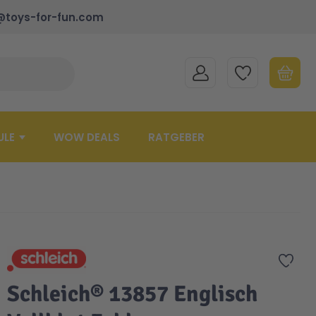
@toys-for-fun.com
MEIN KONTO
MEINE WUNSCHLISTE
WARENK
Suche schließen
Minicart
ULE
WOW DEALS
RATGEBER
Zur 
Schleich® 13857 Englisch