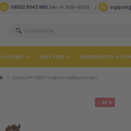
04532 5043 980
(Mo.-Fr. 8:00-16:00)
support
Suche
Suche
PLAYMOBIL®
MGA ZAPF
KINDERGARTEN & SCH
ub
Schleich® 13857 Englisch Vollblut Fohlen
-
30
%