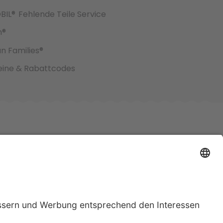
BIL®
Fehlende Teile Service
h®
an Families®
ine & Rabattcodes