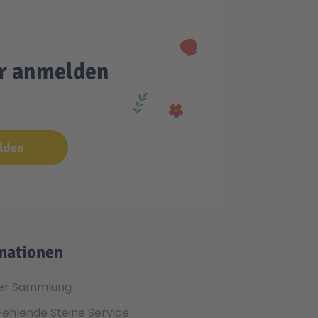
er anmelden
lden
mationen
er Sammlung
Fehlende Steine Service