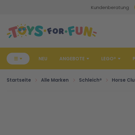
Kundenberatung
Zur Startseite
☰
NEU
ANGEBOTE
LEGO®
Startseite
Alle Marken
Schleich®
Horse Cl
Zum Ende der Bildgalerie springen