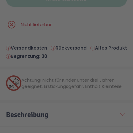
Malen & Zeichnen
Marvel™ Super Heroes
Knights
Nicht lieferbar
Minecraft™
NOVELMORE
Versandkosten
Rückversand
Altes Produkt
Minifiguren
Sports Action
Begrenzung: 30
NINJAGO®
VW
Achtung! Nicht für Kinder unter drei Jahren
geeignet. Erstickungsgefahr. Enthält Kleinteile.
Speed Champions
Wiltopia
Star Wars™
Aktion
Beschreibung
Super Mario
Cars