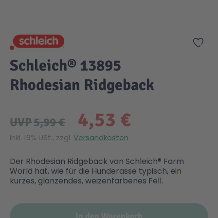
Zum Anfang der Bildgalerie springen
Gesundheit & Pflege
Kinder- & Jugendbücher
Kreativ Spielwaren
Creator
City Life
Zur
Sicherheit
Krimi / Thriller
Kuscheltiere
DC Comics™ Super Heroes
Country
Schleich® 13895
Rhodesian Ridgeback
Liebesromane
Puppen & Puppenzubehör
Disney
Fairies
4,53 €
Sachbücher / Wissen
Puzzle & Legespiele
DUPLO®
Family Fun
UVP
5,99 €
Inkl. 19% USt., zzgl.
Versandkosten
Zeit & Reise
Holzspielwaren
Friends
Figures
Der Rhodesian Ridgeback von Schleich® Farm
World hat, wie für die Hunderasse typisch, ein
Elektronische Spielwaren
Jurassic World™
Fun Stars
kurzes, glänzendes, weizenfarbenes Fell.
Kreativ
Harry Potter™
Heroes
In den Warenkorb