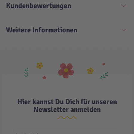
Kundenbewertungen
Technic
Spiel-Ei
Weitere Informationen
Aktion
Seltene Artikel
LEGO® Blumen
Hier kannst Du Dich für unseren
Newsletter anmelden
E-Mail Adresse