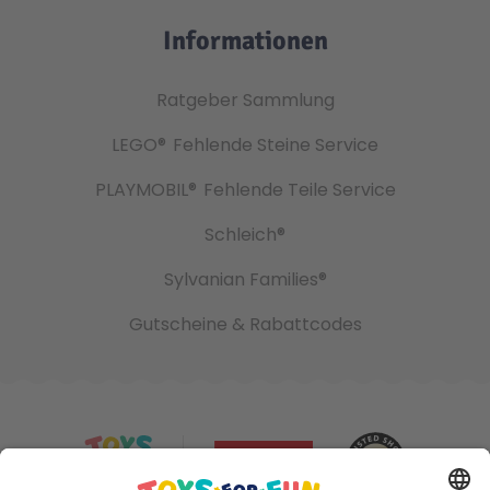
Informationen
Ratgeber Sammlung
LEGO®
Fehlende Steine Service
PLAYMOBIL®
Fehlende Teile Service
Schleich®
Sylvanian Families®
Gutscheine & Rabattcodes