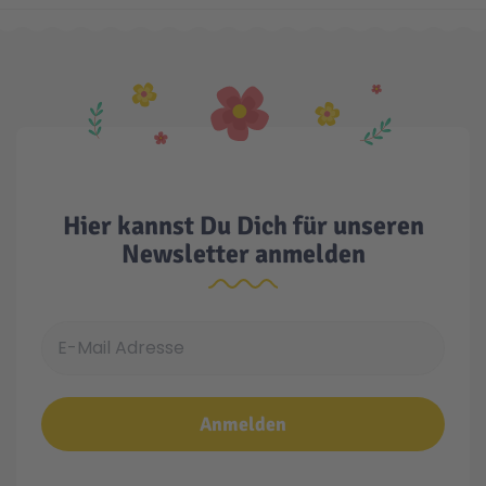
Technic
Spiel-Ei
Aktion
Seltene Artikel
Hier kannst Du Dich für unseren
Newsletter anmelden
LEGO® Blumen
E-Mail Adresse
Anmelden