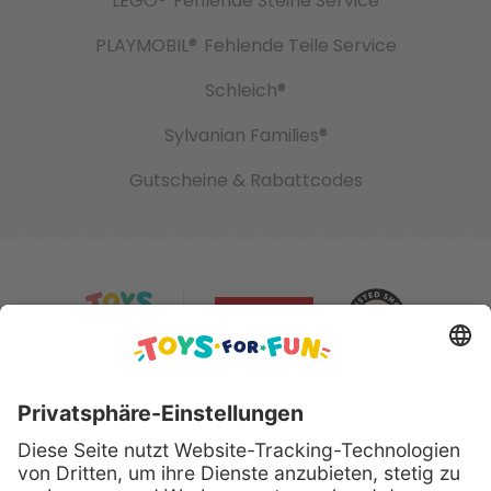
LEGO®
Fehlende Steine Service
PLAYMOBIL®
Fehlende Teile Service
Schleich®
Sylvanian Families®
Gutscheine & Rabattcodes
Sicher bezahlen mit: