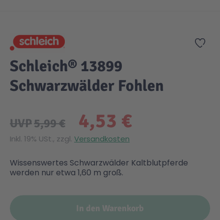
Zum Anfang der Bildgalerie springen
Gesundheit & Pflege
Kinder- & Jugendbücher
Kreativ Spielwaren
Creator
City Life
Zur
Sicherheit
Krimi / Thriller
Kuscheltiere
DC Comics™ Super Heroes
Country
Schleich® 13899
Schwarzwälder Fohlen
Liebesromane
Puppen & Puppenzubehör
Disney
Fairies
4,53 €
Sachbücher / Wissen
Puzzle & Legespiele
DUPLO®
Family Fun
UVP
5,99 €
Inkl. 19% USt., zzgl.
Versandkosten
Zeit & Reise
Holzspielwaren
Friends
Figures
Wissenswertes Schwarzwälder Kaltblutpferde
werden nur etwa 1,60 m groß.
Elektronische Spielwaren
Jurassic World™
Fun Stars
In den Warenkorb
Kreativ
Harry Potter™
Heroes