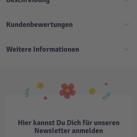
Technic
Spiel-Ei
Kundenbewertungen
Aktion
Weitere Informationen
Seltene Artikel
LEGO® Blumen
Hier kannst Du Dich für unseren
Newsletter anmelden