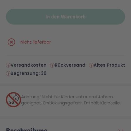
Malen & Zeichnen
Marvel™ Super Heroes
Knights
In den Warenkorb
Minecraft™
NOVELMORE
Nicht lieferbar
Minifiguren
Sports Action
Versandkosten
Rückversand
Altes Produkt
NINJAGO®
VW
Begrenzung: 30
Speed Champions
Wiltopia
Achtung! Nicht für Kinder unter drei Jahren
geeignet. Erstickungsgefahr. Enthält Kleinteile.
Star Wars™
Aktion
Super Mario
Cars
Beschreibung