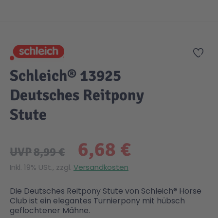
Zum Anfang der Bildgalerie springen
Gesundheit & Pflege
Kinder- & Jugendbücher
Kreativ Spielwaren
Creator
City Life
Zur
Sicherheit
Krimi / Thriller
Kuscheltiere
DC Comics™ Super Heroes
Country
Schleich® 13925
Liebesromane
Puppen & Puppenzubehör
Disney
Fairies
Deutsches Reitpony
Stute
Sachbücher / Wissen
Puzzle & Legespiele
DUPLO®
Family Fun
6,68 €
Zeit & Reise
Holzspielwaren
Friends
Figures
UVP
8,99 €
Inkl. 19% USt., zzgl.
Versandkosten
Elektronische Spielwaren
Jurassic World™
Fun Stars
Die Deutsches Reitpony Stute von Schleich® Horse
Club ist ein elegantes Turnierpony mit hübsch
Kreativ
Harry Potter™
Heroes
geflochtener Mähne.