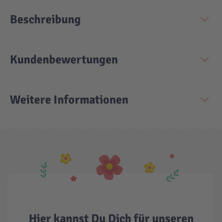
Beschreibung
Technic
Spiel-Ei
Aktion
Kundenbewertungen
Seltene Artikel
Weitere Informationen
LEGO® Blumen
Hier kannst Du Dich für unseren