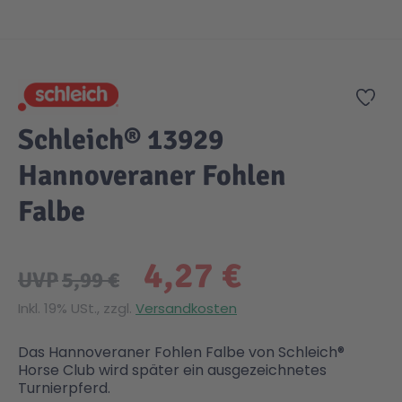
Zum Anfang der Bildgalerie springen
Gesundheit & Pflege
Kinder- & Jugendbücher
Kreativ Spielwaren
Creator
City Life
Zur
Sicherheit
Krimi / Thriller
Kuscheltiere
DC Comics™ Super Heroes
Country
Schleich® 13929
Liebesromane
Puppen & Puppenzubehör
Disney
Fairies
Hannoveraner Fohlen
Falbe
Sachbücher / Wissen
Puzzle & Legespiele
DUPLO®
Family Fun
4,27 €
Zeit & Reise
Holzspielwaren
Friends
Figures
UVP
5,99 €
Inkl. 19% USt., zzgl.
Versandkosten
Elektronische Spielwaren
Jurassic World™
Fun Stars
Das Hannoveraner Fohlen Falbe von Schleich®
Horse Club wird später ein ausgezeichnetes
Kreativ
Harry Potter™
Heroes
Turnierpferd.