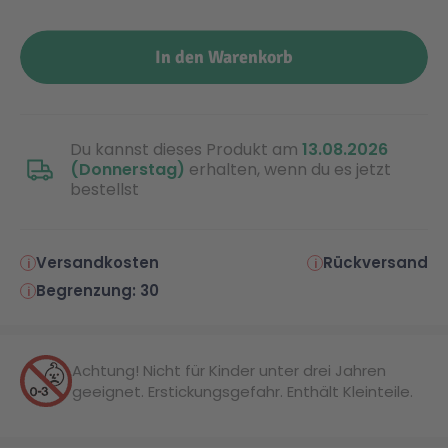
Malen & Zeichnen
Marvel™ Super Heroes
Knights
In den Warenkorb
Minecraft™
NOVELMORE
Du kannst dieses Produkt am
13.08.2026
(Donnerstag)
erhalten, wenn du es jetzt
Minifiguren
Sports Action
bestellst
NINJAGO®
VW
Versandkosten
Rückversand
Begrenzung: 30
Speed Champions
Wiltopia
Star Wars™
Aktion
Achtung! Nicht für Kinder unter drei Jahren
geeignet. Erstickungsgefahr. Enthält Kleinteile.
Super Mario
Cars