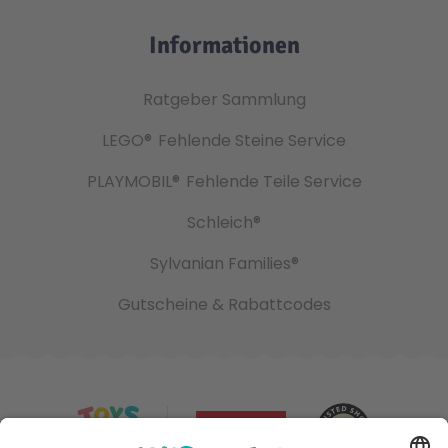
Informationen
Ratgeber Sammlung
LEGO®
Fehlende Steine Service
PLAYMOBIL®
Fehlende Teile Service
Schleich®
Sylvanian Families®
Gutscheine & Rabattcodes