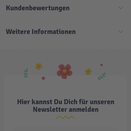
Kundenbewertungen
Technic
Spiel-Ei
Weitere Informationen
Aktion
Seltene Artikel
LEGO® Blumen
Hier kannst Du Dich für unseren
Newsletter anmelden
E-Mail Adresse