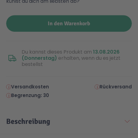
kühlst du dich am liebsten ab?
Malen & Zeichnen
Marvel™ Super Heroes
Knights
In den Warenkorb
Minecraft™
NOVELMORE
Du kannst dieses Produkt am
13.08.2026
Minifiguren
Sports Action
(Donnerstag)
erhalten, wenn du es jetzt
bestellst
NINJAGO®
VW
Versandkosten
Rückversand
Speed Champions
Wiltopia
Begrenzung: 30
Star Wars™
Aktion
Beschreibung
Super Mario
Cars