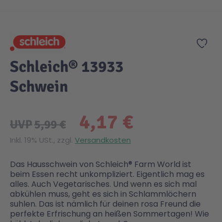
Zum Anfang der Bildgalerie springen
Gesundheit & Pflege
Kinder- & Jugendbücher
Kreativ Spielwaren
Creator
City Life
Zur
Sicherheit
Krimi / Thriller
Kuscheltiere
DC Comics™ Super Heroes
Country
Schleich® 13933
Schwein
Liebesromane
Puppen & Puppenzubehör
Disney
Fairies
4,17 €
Sachbücher / Wissen
Puzzle & Legespiele
DUPLO®
Family Fun
UVP
5,99 €
Inkl. 19% USt., zzgl.
Versandkosten
Zeit & Reise
Holzspielwaren
Friends
Figures
Das Hausschwein von Schleich® Farm World ist
beim Essen recht unkompliziert. Eigentlich mag es
Elektronische Spielwaren
Jurassic World™
Fun Stars
alles. Auch Vegetarisches. Und wenn es sich mal
abkühlen muss, geht es sich in Schlammlöchern
suhlen. Das ist nämlich für deinen rosa Freund die
Kreativ
Harry Potter™
Heroes
perfekte Erfrischung an heißen Sommertagen! Wie