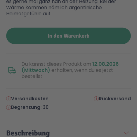
es gerne mal ganz nah an der Heizung. Bei der
Wärme kommen nämlich argentinische
Heimatgefühle auf.
Malen & Zeichnen
Marvel™ Super Heroes
Knights
Minecraft™
NOVELMORE
In den Warenkorb
Minifiguren
Sports Action
Du kannst dieses Produkt am
12.08.2026
(Mittwoch)
erhalten, wenn du es jetzt
NINJAGO®
VW
bestellst
Speed Champions
Wiltopia
Versandkosten
Rückversand
Begrenzung: 30
Star Wars™
Aktion
Super Mario
Cars
Beschreibung