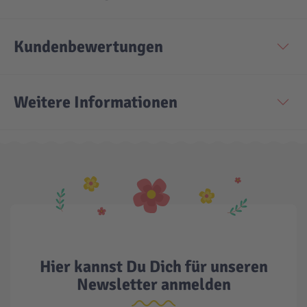
Technic
Spiel-Ei
Kundenbewertungen
Aktion
Weitere Informationen
Seltene Artikel
LEGO® Blumen
Hier kannst Du Dich für unseren
Newsletter anmelden