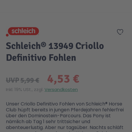
Zum Anfang der Bildgalerie springen
Gesundheit & Pflege
Kinder- & Jugendbücher
Kreativ Spielwaren
Creator
City Life
Zur
Sicherheit
Krimi / Thriller
Kuscheltiere
DC Comics™ Super Heroes
Country
Schleich® 13949 Criollo
Liebesromane
Puppen & Puppenzubehör
Disney
Fairies
Definitivo Fohlen
Sachbücher / Wissen
Puzzle & Legespiele
DUPLO®
Family Fun
4,53 €
UVP
5,99 €
Zeit & Reise
Holzspielwaren
Friends
Figures
Inkl. 19% USt., zzgl.
Versandkosten
Unser Criollo Definitivo Fohlen von Schleich® Horse
Elektronische Spielwaren
Jurassic World™
Fun Stars
Club hüpft bereits in jungen Pferdejahren fehlerfrei
über den Dominostein-Parcours. Das Pony ist
nämlich ab Tag 1 sehr trittsicher und
Kreativ
Harry Potter™
Heroes
abenteuerlustig. Aber nur tagsüber. Nachts schläft