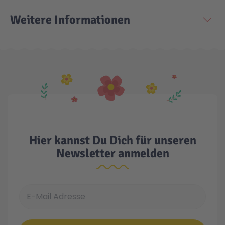
Weitere Informationen
Technic
Spiel-Ei
Aktion
Seltene Artikel
LEGO® Blumen
Hier kannst Du Dich für unseren
Newsletter anmelden
E-Mail Adresse