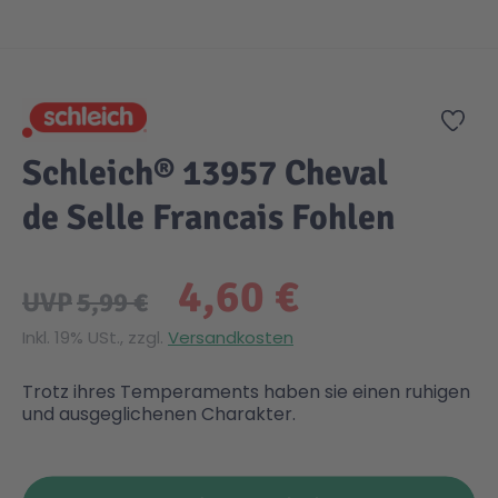
Zum Anfang der Bildgalerie springen
Gesundheit & Pflege
Kinder- & Jugendbücher
Kreativ Spielwaren
Creator
City Life
Zur
Sicherheit
Krimi / Thriller
Kuscheltiere
DC Comics™ Super Heroes
Country
Schleich® 13957 Cheval
Liebesromane
Puppen & Puppenzubehör
Disney
Fairies
de Selle Francais Fohlen
Sachbücher / Wissen
Puzzle & Legespiele
DUPLO®
Family Fun
4,60 €
UVP
5,99 €
Zeit & Reise
Holzspielwaren
Friends
Figures
Inkl. 19% USt., zzgl.
Versandkosten
Trotz ihres Temperaments haben sie einen ruhigen
Elektronische Spielwaren
Jurassic World™
Fun Stars
und ausgeglichenen Charakter.
Kreativ
Harry Potter™
Heroes