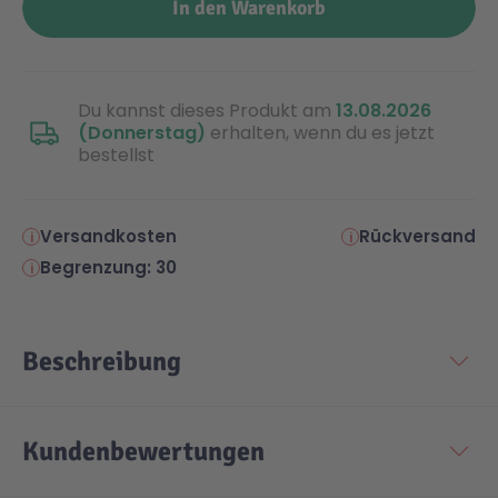
In den Warenkorb
Malen & Zeichnen
Marvel™ Super Heroes
Knights
Du kannst dieses Produkt am
13.08.2026
Minecraft™
NOVELMORE
(Donnerstag)
erhalten, wenn du es jetzt
bestellst
Minifiguren
Sports Action
Versandkosten
Rückversand
NINJAGO®
VW
Begrenzung: 30
Speed Champions
Wiltopia
Beschreibung
Star Wars™
Aktion
Kundenbewertungen
Super Mario
Cars