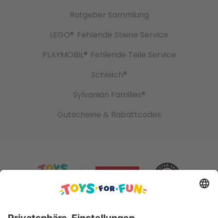
Ratgeber Sammlung
LEGO®
Fehlende Steine Service
PLAYMOBIL®
Fehlende Teile Service
Schleich®
Sylvanian Families®
Gutscheine & Rabattcodes