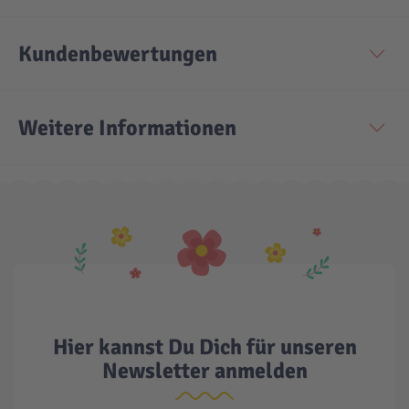
Technic
Spiel-Ei
Kundenbewertungen
Aktion
Weitere Informationen
Seltene Artikel
LEGO® Blumen
Hier kannst Du Dich für unseren
Newsletter anmelden