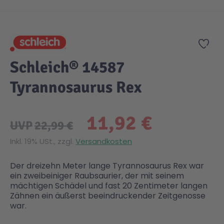
Zum Anfang der Bildgalerie springen
Gesundheit & Pflege
Kinder- & Jugendbücher
Kreativ Spielwaren
Creator
City Life
Zur
Sicherheit
Krimi / Thriller
Kuscheltiere
DC Comics™ Super Heroes
Country
Schleich® 14587
Tyrannosaurus Rex
Liebesromane
Puppen & Puppenzubehör
Disney
Fairies
11,92 €
Sachbücher / Wissen
Puzzle & Legespiele
DUPLO®
Family Fun
UVP
22,99 €
Inkl. 19% USt., zzgl.
Versandkosten
Zeit & Reise
Holzspielwaren
Friends
Figures
Der dreizehn Meter lange Tyrannosaurus Rex war
ein zweibeiniger Raubsaurier, der mit seinem
Elektronische Spielwaren
Jurassic World™
Fun Stars
mächtigen Schädel und fast 20 Zentimeter langen
Zähnen ein äußerst beeindruckender Zeitgenosse
war.
Kreativ
Harry Potter™
Heroes