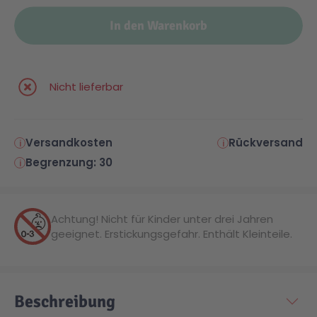
In den Warenkorb
Malen & Zeichnen
Marvel™ Super Heroes
Knights
Minecraft™
NOVELMORE
Nicht lieferbar
Minifiguren
Sports Action
Versandkosten
Rückversand
Begrenzung: 30
NINJAGO®
VW
Speed Champions
Wiltopia
Achtung! Nicht für Kinder unter drei Jahren
geeignet. Erstickungsgefahr. Enthält Kleinteile.
Star Wars™
Aktion
Beschreibung
Super Mario
Cars