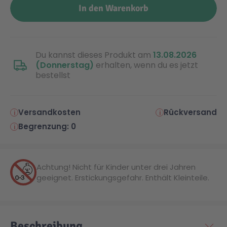
In den Warenkorb
Malen & Zeichnen
Marvel™ Super Heroes
Knights
Du kannst dieses Produkt am
13.08.2026
Minecraft™
NOVELMORE
(Donnerstag)
erhalten, wenn du es jetzt
bestellst
Minifiguren
Sports Action
Versandkosten
Rückversand
NINJAGO®
VW
Begrenzung: 0
Speed Champions
Wiltopia
Achtung! Nicht für Kinder unter drei Jahren
geeignet. Erstickungsgefahr. Enthält Kleinteile.
Star Wars™
Aktion
Super Mario
Cars
Beschreibung