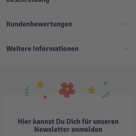
Technic
Spiel-Ei
Kundenbewertungen
Aktion
Weitere Informationen
Seltene Artikel
LEGO® Blumen
Hier kannst Du Dich für unseren
Newsletter anmelden