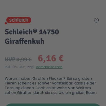
Zum Anfang der Bildgalerie springen
Gesundheit & Pflege
Kinder- & Jugendbücher
Kreativ Spielwaren
Creator
City Life
Zur
Sicherheit
Krimi / Thriller
Kuscheltiere
DC Comics™ Super Heroes
Country
Schleich® 14750
Giraffenkuh
Liebesromane
Puppen & Puppenzubehör
Disney
Fairies
6,16 €
Sachbücher / Wissen
Puzzle & Legespiele
DUPLO®
Family Fun
UVP
8,99 €
Inkl. 19% USt., zzgl.
Versandkosten
Zeit & Reise
Holzspielwaren
Friends
Figures
Warum haben Giraffen Flecken? Bei so großen
Tieren scheint es schwer vorstellbar, dass sie der
Elektronische Spielwaren
Jurassic World™
Fun Stars
Tarnung dienen. Doch es ist wahr: Von Weitem
sehen Giraffen durch sie aus wie ein großer Baum.
Kreativ
Harry Potter™
Heroes