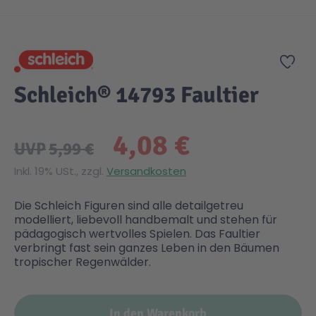
Zum Anfang der Bildgalerie springen
Gesundheit & Pflege
Kinder- & Jugendbücher
Kreativ Spielwaren
Creator
City Life
Zur
Sicherheit
Krimi / Thriller
Kuscheltiere
DC Comics™ Super Heroes
Country
Schleich® 14793 Faultier
Liebesromane
Puppen & Puppenzubehör
Disney
Fairies
4,08 €
UVP
5,99 €
Sachbücher / Wissen
Puzzle & Legespiele
DUPLO®
Family Fun
Inkl. 19% USt., zzgl.
Versandkosten
Die Schleich Figuren sind alle detailgetreu
Zeit & Reise
Holzspielwaren
Friends
Figures
modelliert, liebevoll handbemalt und stehen für
pädagogisch wertvolles Spielen. Das Faultier
verbringt fast sein ganzes Leben in den Bäumen
Elektronische Spielwaren
Jurassic World™
Fun Stars
tropischer Regenwälder.
Kreativ
Harry Potter™
Heroes
In den Warenkorb