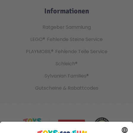
Informationen
Ratgeber Sammlung
LEGO®
Fehlende Steine Service
PLAYMOBIL®
Fehlende Teile Service
Schleich®
Sylvanian Families®
Gutscheine & Rabattcodes