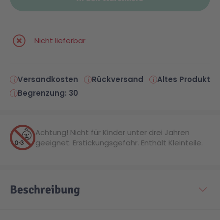
Malen & Zeichnen
Marvel™ Super Heroes
Knights
Nicht lieferbar
Minecraft™
NOVELMORE
Versandkosten
Rückversand
Altes Produkt
Minifiguren
Sports Action
Begrenzung: 30
NINJAGO®
VW
Achtung! Nicht für Kinder unter drei Jahren
geeignet. Erstickungsgefahr. Enthält Kleinteile.
Speed Champions
Wiltopia
Star Wars™
Aktion
Beschreibung
Super Mario
Cars