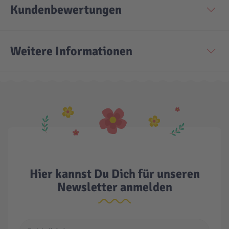
Kundenbewertungen
Technic
Spiel-Ei
Weitere Informationen
Aktion
Seltene Artikel
LEGO® Blumen
Hier kannst Du Dich für unseren
Newsletter anmelden
E-Mail Adresse