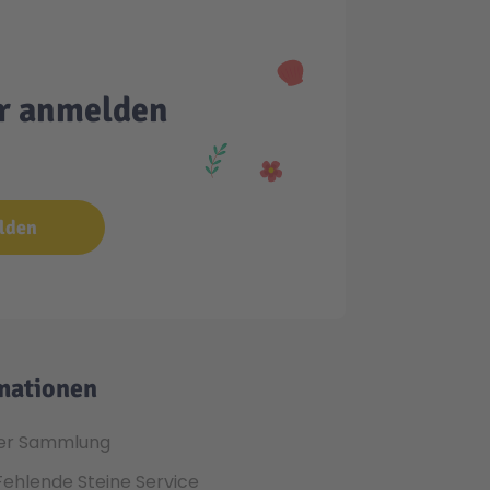
er anmelden
lden
mationen
er Sammlung
Fehlende Steine Service