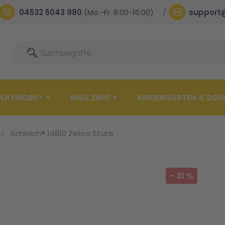
04532 5043 980
(Mo.-Fr. 8:00-16:00)
support
Suche
Suche
PLAYMOBIL®
MGA ZAPF
KINDERGARTEN & SCH
Schleich® 14810 Zebra Stute
-
31
%