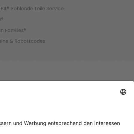
BIL®
Fehlende Teile Service
h®
an Families®
ine & Rabattcodes