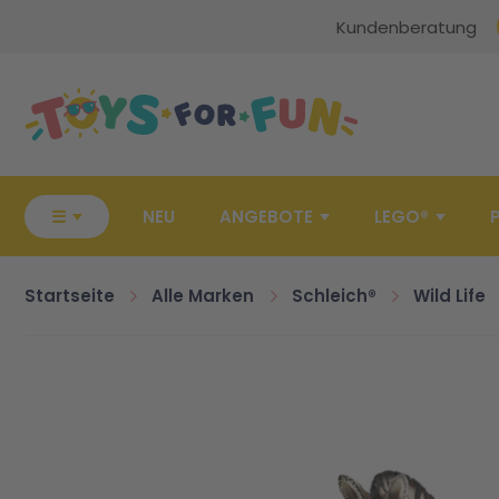
Kundenberatung
Zur Startseite
☰
NEU
ANGEBOTE
LEGO®
Startseite
Alle Marken
Schleich®
Wild Life
Zum Ende der Bildgalerie springen