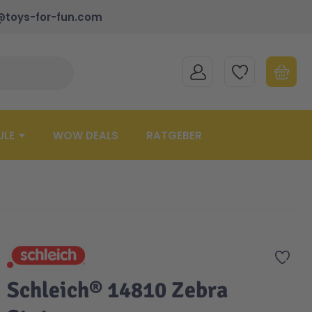
@toys-for-fun.com
MEIN KONTO
MEINE WUNSCHLISTE
WARENK
Suche schließen
Minicart
ULE
WOW DEALS
RATGEBER
Zur 
Schleich® 14810 Zebra