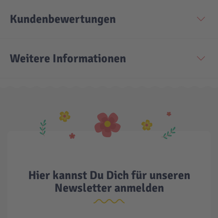
Kundenbewertungen
Technic
Spiel-Ei
Aktion
Weitere Informationen
Seltene Artikel
LEGO® Blumen
Hier kannst Du Dich für unseren
Newsletter anmelden