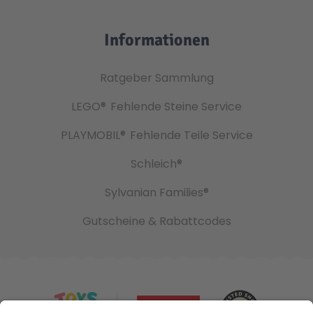
Informationen
Ratgeber Sammlung
LEGO®
Fehlende Steine Service
PLAYMOBIL®
Fehlende Teile Service
Schleich®
Sylvanian Families®
Gutscheine & Rabattcodes