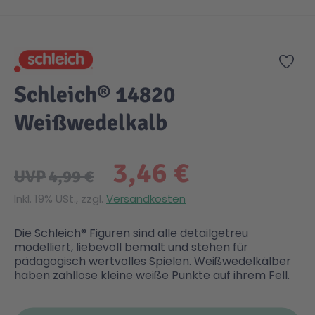
Zum Anfang der Bildgalerie springen
Gesundheit & Pflege
Kinder- & Jugendbücher
Kreativ Spielwaren
Creator
City Life
Zur
Sicherheit
Krimi / Thriller
Kuscheltiere
DC Comics™ Super Heroes
Country
Schleich® 14820
Weißwedelkalb
Liebesromane
Puppen & Puppenzubehör
Disney
Fairies
3,46 €
Sachbücher / Wissen
Puzzle & Legespiele
DUPLO®
Family Fun
UVP
4,99 €
Inkl. 19% USt., zzgl.
Versandkosten
Zeit & Reise
Holzspielwaren
Friends
Figures
Die Schleich® Figuren sind alle detailgetreu
modelliert, liebevoll bemalt und stehen für
Elektronische Spielwaren
Jurassic World™
Fun Stars
pädagogisch wertvolles Spielen. Weißwedelkälber
haben zahllose kleine weiße Punkte auf ihrem Fell.
Kreativ
Harry Potter™
Heroes