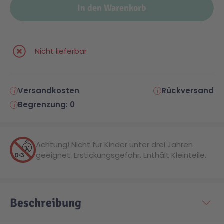
In den Warenkorb
Malen & Zeichnen
Marvel™ Super Heroes
Knights
Nicht lieferbar
Minecraft™
NOVELMORE
Minifiguren
Sports Action
Versandkosten
Rückversand
Begrenzung: 0
NINJAGO®
VW
Achtung! Nicht für Kinder unter drei Jahren
Speed Champions
Wiltopia
geeignet. Erstickungsgefahr. Enthält Kleinteile.
Star Wars™
Aktion
Beschreibung
Super Mario
Cars