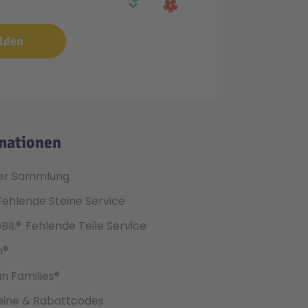
lden
mationen
er Sammlung
Fehlende Steine Service
BIL®
Fehlende Teile Service
h®
an Families®
ine & Rabattcodes