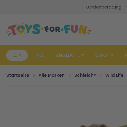
Kundenberatung
Zur Startseite
☰
NEU
ANGEBOTE
LEGO®
Startseite
Alle Marken
Schleich®
Wild Life
Zum Ende der Bildgalerie springen