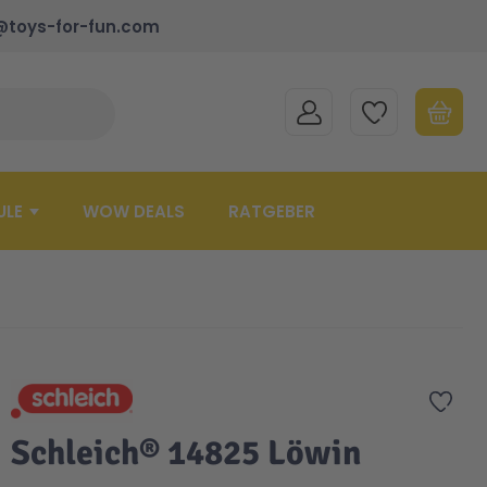
@toys-for-fun.com
MEIN KONTO
MEINE WUNSCHLISTE
WARENK
Suche schließen
Minicart
ULE
WOW DEALS
RATGEBER
Zur 
Schleich® 14825 Löwin