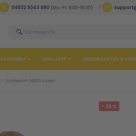
04532 5043 980
(Mo.-Fr. 8:00-16:00)
support
Suche
Suche
PLAYMOBIL®
MGA ZAPF
KINDERGARTEN & SCH
Schleich® 14825 Löwin
-
28
%