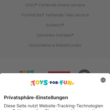
LEGO®
Fehlende Steine Service
PLAYMOBIL®
Fehlende Teile Service
Schleich®
Sylvanian Families®
Gutscheine & Rabattcodes
Sicher bezahlen mit: