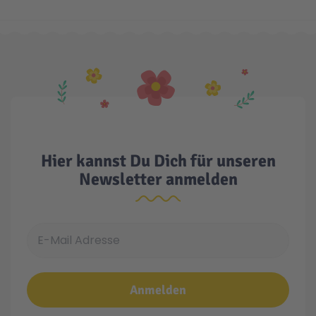
Technic
Spiel-Ei
Aktion
Seltene Artikel
Hier kannst Du Dich für unseren
LEGO® Blumen
Newsletter anmelden
E-Mail Adresse
Anmelden