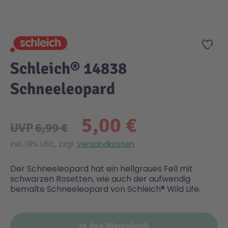
Zum Anfang der Bildgalerie springen
Gesundheit & Pflege
Kinder- & Jugendbücher
Kreativ Spielwaren
Creator
City Life
Zur
Sicherheit
Krimi / Thriller
Kuscheltiere
DC Comics™ Super Heroes
Country
Schleich® 14838
Schneeleopard
Liebesromane
Puppen & Puppenzubehör
Disney
Fairies
5,00 €
Sachbücher / Wissen
Puzzle & Legespiele
DUPLO®
Family Fun
UVP
6,99 €
Inkl. 19% USt., zzgl.
Versandkosten
Zeit & Reise
Holzspielwaren
Friends
Figures
Der Schneeleopard hat ein hellgraues Fell mit
schwarzen Rosetten, wie auch der aufwendig
Elektronische Spielwaren
Jurassic World™
Fun Stars
bemalte Schneeleopard von Schleich® Wild Life.
Kreativ
Harry Potter™
Heroes
In den Warenkorb